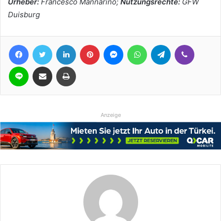
Urheber:
Francesco Mannarino;
Nutzungsrechte:
GFW
Duisburg
Facebook
Twitter
LinkedIn
Pinterest
Messenger
WhatsApp
Telegram
Viber
Line
Teile per E-Mail
Drucken
Anzeige