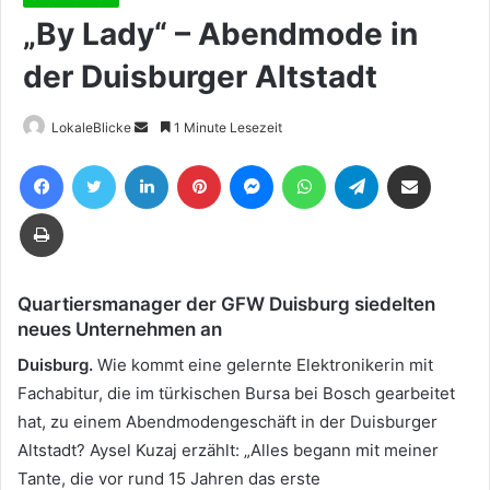
„By Lady“ – Abendmode in
der Duisburger Altstadt
Sende
LokaleBlicke
1 Minute Lesezeit
uns
Facebook
Twitter
LinkedIn
Pinterest
Messenger
WhatsApp
Telegram
Teile per E-Mail
eine
E-
Drucken
Mail
Quartiersmanager der GFW Duisburg siedelten
neues Unternehmen an
Duisburg.
Wie kommt eine gelernte Elektronikerin mit
Fachabitur, die im türkischen Bursa bei Bosch gearbeitet
hat, zu einem Abendmodengeschäft in der Duisburger
Altstadt? Aysel Kuzaj erzählt: „Alles begann mit meiner
Tante, die vor rund 15 Jahren das erste