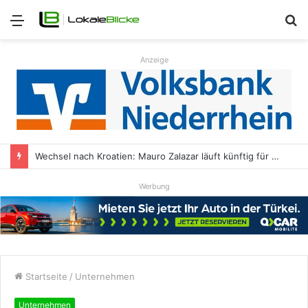
Menü
S
n
Anzeige
Wechsel nach Kroatien: Mauro Zalazar läuft künftig für NK Kustošija Zagreb auf
Werbung
Startseite
/
Unternehmen
Unternehmen