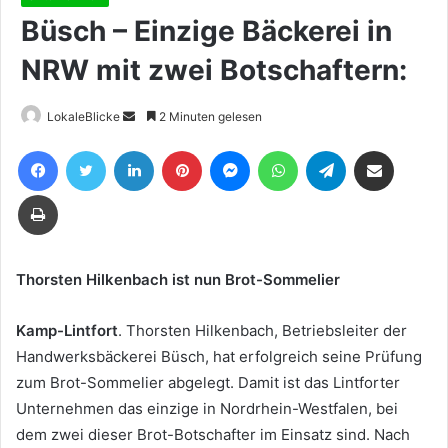
Büsch – Einzige Bäckerei in
NRW mit zwei Botschaftern:
Sende
LokaleBlicke
2 Minuten gelesen
uns
Facebook
Twitter
LinkedIn
Pinterest
Messenger
WhatsApp
Telegram
Teile per E-Mail
eine
E-
Drucken
Mail
Thorsten Hilkenbach ist nun Brot-Sommelier
Kamp-Lintfort
. Thorsten Hilkenbach, Betriebsleiter der
Handwerksbäckerei Büsch, hat erfolgreich seine Prüfung
zum Brot-Sommelier abgelegt. Damit ist das Lintforter
Unternehmen das einzige in Nordrhein-Westfalen, bei
dem zwei dieser Brot-Botschafter im Einsatz sind. Nach