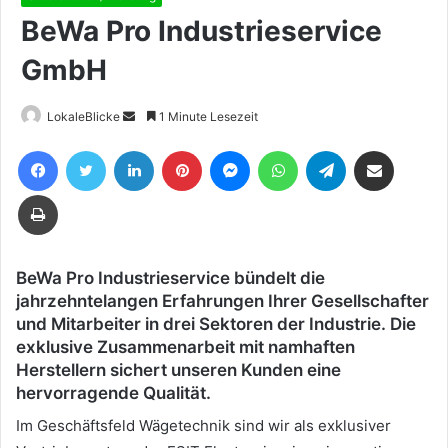
BeWa Pro Industrieservice
GmbH
Sende
LokaleBlicke
1 Minute Lesezeit
uns
Facebook
Twitter
LinkedIn
Pinterest
Messenger
WhatsApp
Telegram
Teile per E-Mail
eine
E-
Drucken
Mail
BeWa Pro Industrieservice bündelt die
jahrzehntelangen Erfahrungen Ihrer Gesellschafter
und Mitarbeiter in drei Sektoren der Industrie. Die
exklusive Zusammenarbeit mit namhaften
Herstellern sichert unseren Kunden eine
hervorragende Qualität.
Im Geschäftsfeld Wägetechnik sind wir als exklusiver