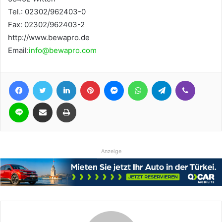
Tel.: 02302/962403-0
Fax: 02302/962403-2
http://www.bewapro.de
Email:
info@bewapro.com
Facebook
Twitter
LinkedIn
Pinterest
Messenger
WhatsApp
Telegram
Viber
Line
Teile per E-Mail
Drucken
Anzeige