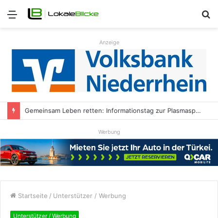
Menü
S
n
Anzeige
Gemeinsam Leben retten: Informationstag zur Plasmaspende in der HALL OF FAME Kamp-Lintfort
Werbung
Startseite
/
Unterstützer / Werbung
Unterstützer / Werbung