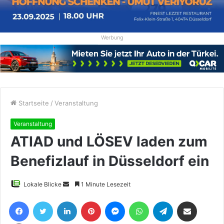
Werbung
Startseite
/
Veranstaltung
Veranstaltung
ATIAD und LÖSEV laden zum
Benefizlauf in Düsseldorf ein
Sende
Lokale Blicke
1 Minute Lesezeit
uns
Facebook
Twitter
LinkedIn
Pinterest
Messenger
WhatsApp
Telegram
Teile per E-Mail
eine
E-
Drucken