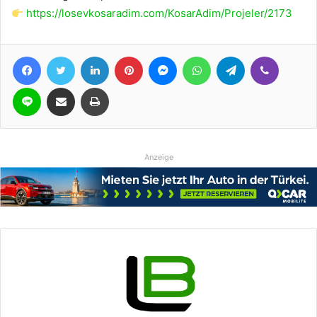
https://losevkosaradim.com/KosarAdim/Projeler/2173
Facebook
Twitter
LinkedIn
Pinterest
Messenger
WhatsApp
Telegram
Viber
Line
Teile per E-Mail
Drucken
Anzeige