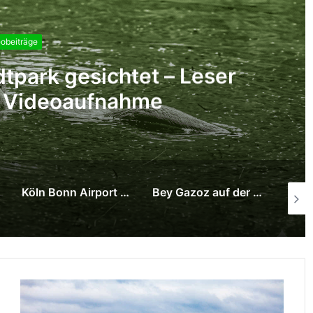
obeiträge
 große Abend des Sports
Bey Gazoz auf der ANUGA Köln
Kamp-Lintfort: neues Wohnquartier an der Franzstraße steht kurz vor dem Abschluss