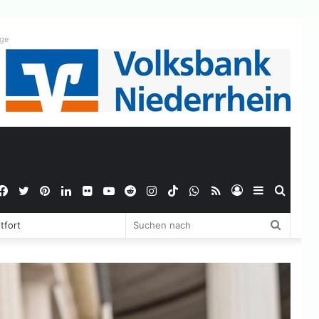
ige
Facebook
Twitter
Pinterest
LinkedIn
Flickr
YouTube
Reddit
Instagram
TikTok
WhatsApp
RSS
Anmelden
Sidebar
Suche
Suchen
tfort
nach
nach