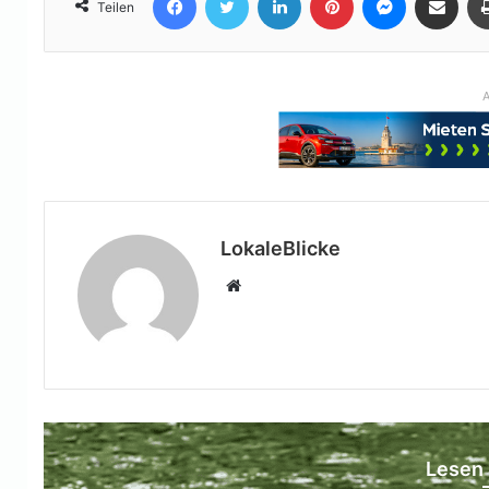
Teilen
A
LokaleBlicke
Webseite
Lesen 