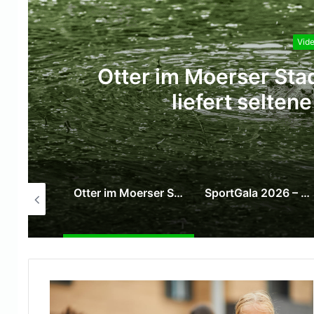
Vide
SportGala 2026 – Der
Otter im Moerser Stadtpark gesichtet – Leser liefert seltene Videoaufnahme
SportGala 2026 – Der große Abend des Sports
Köln Bonn Airport Iftar 2026 – Ein Abend der Begegnung und Gemeinschaft