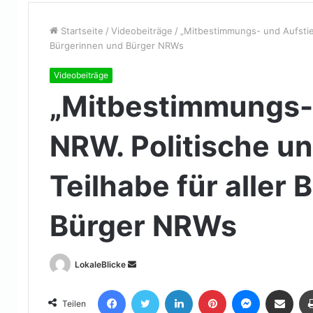
Startseite
/
Videobeiträge
/
„Mitbestimmungs- und Aufstieg
Bürgerinnen und Bürger NRWs
Videobeiträge
„Mitbestimmungs-
NRW. Politische un
Teilhabe für aller
Bürger NRWs
Sende
LokaleBlicke
uns
Facebook
Twitter
LinkedIn
Pinterest
Messenger
Teile per E-Mail
eine
Teilen