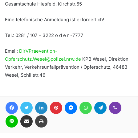
Gesamtschule Hiesfeld, Kirchstr.65
Eine telefonische Anmeldung ist erforderlich!
Tel.: 0281 / 107 – 3222 o d e r -7777
Email:
DirVPraevention-
Opferschutz.Wesel@polizei.nrw.de
KPB Wesel, Direktion
Verkehr, Verkehrsunfallprävention / Opferschutz, 46483
Wesel, Schillstr.46
Facebook
Twitter
LinkedIn
Pinterest
Messenger
WhatsApp
Telegram
Viber
Line
Teile per E-Mail
Drucken