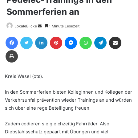
Sommerferien an
Sende
LokaleBlicke
1 Minute Lesezeit
uns
Facebook
Twitter
LinkedIn
Pinterest
Messenger
WhatsApp
Telegram
Teile per E-Mail
eine
E-
Drucken
Mail
Kreis Wesel (ots).
In den Sommerferien bieten Kolleginnen und Kollegen der
Verkehrsunfallprävention wieder Trainings an und würden
sich über eine rege Beteiligung freuen.
Zudem codieren sie gleichzeitig Fahrräder. Also
Diebstahlsschutz gepaart mit Übungen und viel