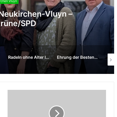
rchen Vluyn
cher Auftakt
 ein
Ehrung der Besten der Neukirchen-Vluyner Radfahrprüfung
STADTRADELN 2026 in Neukirchen-Vluyn startet – Rat der Stadt übernimmt Rolle der „Stadtradeln-Stars“