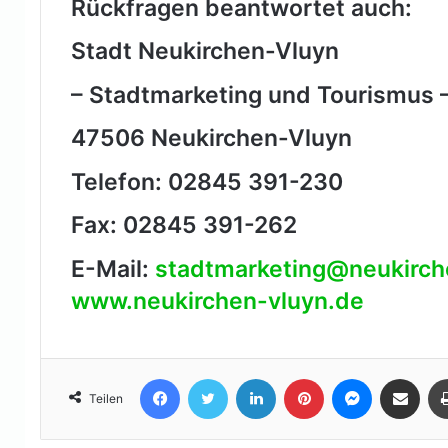
Rückfragen beantwortet auch:
Stadt Neukirchen-Vluyn
– Stadtmarketing und Tourismus 
47506 Neukirchen-Vluyn
Telefon: 02845 391-230
Fax: 02845 391-262
E-Mail:
stadtmarketing@neukirch
www.neukirchen-vluyn.de
Facebook
Twitter
LinkedIn
Pinterest
Messenger
Teile per E-Mail
Teilen