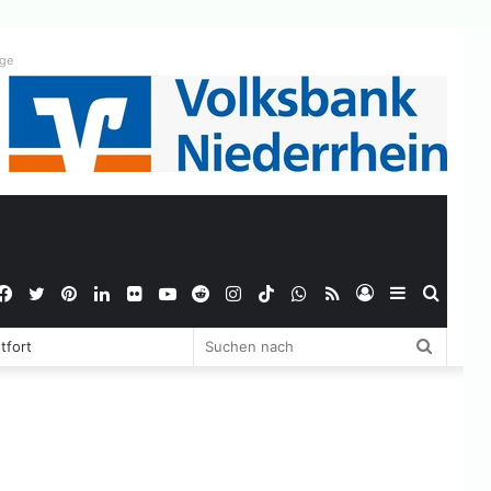
ige
Facebook
Twitter
Pinterest
LinkedIn
Flickr
YouTube
Reddit
Instagram
TikTok
WhatsApp
RSS
Anmelden
Sidebar
Suche
Suchen
tfort
nach
nach