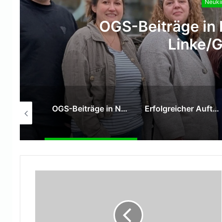
Neuki
Erfolgrei
OGS-Beiträge in Neukirchen-Vluyn – Linke/Grüne/SPD
Erfolgreicher Auftakt
Radeln ohne Alter lädt zur Rikscha-Ausfahrt