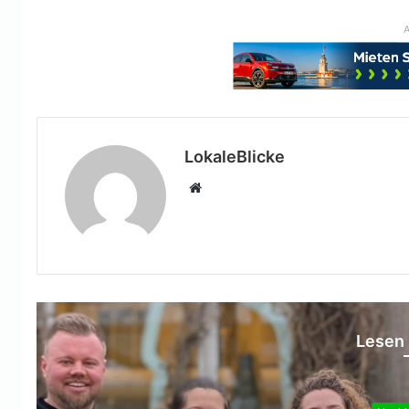
A
LokaleBlicke
Webseite
Lesen 