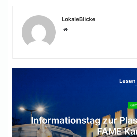
LokaleBlicke
Webseite
Lesen 
Kamp
Zweites Semin