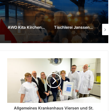
Tischlerei Janssen & Partner spendet Kommunikationstafel für das städtische Familienzentrum Wirbelwind
Besonderer Filmabend mit Herz in der “Hall of Fame”:
Allgemeines Krankenhaus Viersen und St.