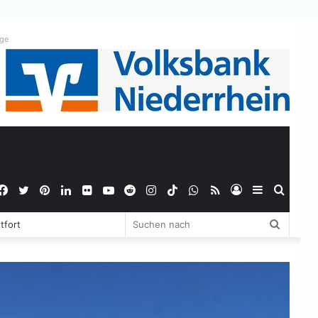
ige
Facebook
Twitter
Pinterest
LinkedIn
Flickr
YouTube
Reddit
Instagram
TikTok
WhatsApp
RSS
Anmelden
Sidebar
Suche
Suchen
tfort
nach
nach