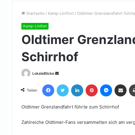
Startseite
/
Kamp-Lintfort
/
Oldtimer Grenzlandfahrt führt
Kamp-Lintfort
Oldtimer Grenzlan
Schirrhof
Sende
LokaleBlicke
uns
Facebook
Twitter
LinkedIn
Pinterest
Messenger
Teile per E-Mail
eine
Teilen
E-
Mail
Oldtimer Grenzlandfahrt führte zum Schirrhof
Zahlreiche Oldtimer-Fans versammelten sich am ve