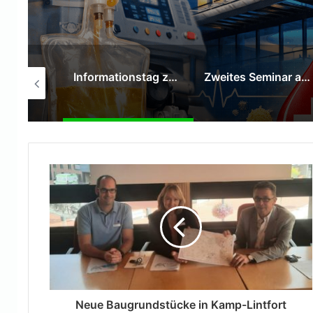
Informationstag zur Plasmaspende in der HALL OF FAME Kamp‑Lintfort
Zweites Seminar am 13. August
AWO Kita Kirchenkampstraße wurde zum „Zirkus Kampolino“
Neue Baugrundstücke in Kamp-Lintfort