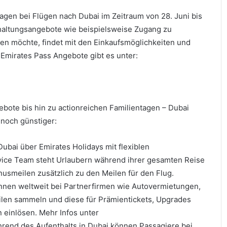
gen bei Flügen nach Dubai im Zeitraum von 28. Juni bis
haltungsangebote wie beispielsweise Zugang zu
en möchte, findet mit den Einkaufsmöglichkeiten und
Emirates Pass Angebote gibt es unter:
ote bis hin zu actionreichen Familientagen – Dubai
t noch günstiger:
ubai über Emirates Holidays mit flexiblen
ice Team steht Urlaubern während ihrer gesamten Reise
onusmeilen zusätzlich zu den Meilen für den Flug.
nnen weltweit bei Partnerfirmen wie Autovermietungen,
ilen sammeln und diese für Prämientickets, Upgrades
 einlösen. Mehr Infos unter
rend des Aufenthalts in Dubai können Passagiere bei