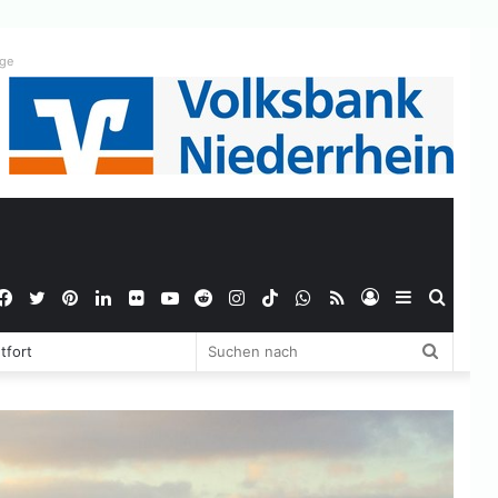
ige
Facebook
Twitter
Pinterest
LinkedIn
Flickr
YouTube
Reddit
Instagram
TikTok
WhatsApp
RSS
Anmelden
Sidebar
Suche
Suchen
tfort
nach
nach