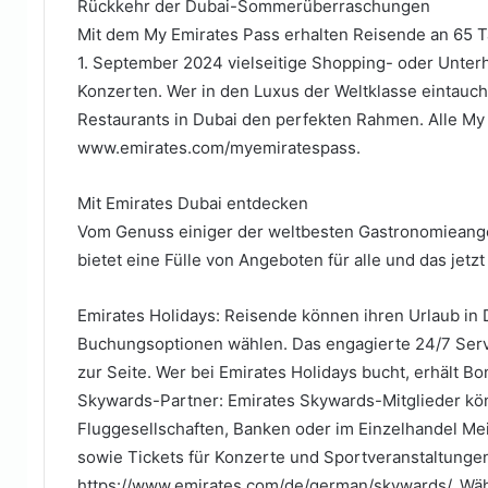
Rückkehr der Dubai-Sommerüberraschungen
Mit dem My Emirates Pass erhalten Reisende an 65 Ta
1. September 2024 vielseitige Shopping- oder Unter
Konzerten. Wer in den Luxus der Weltklasse eintauch
Restaurants in Dubai den perfekten Rahmen. Alle My 
www.emirates.com/myemiratespass.
Mit Emirates Dubai entdecken
Vom Genuss einiger der weltbesten Gastronomieangeb
bietet eine Fülle von Angeboten für alle und das jetz
Emirates Holidays: Reisende können ihren Urlaub in D
Buchungsoptionen wählen. Das engagierte 24/7 Serv
zur Seite. Wer bei Emirates Holidays bucht, erhält B
Skywards-Partner: Emirates Skywards-Mitglieder kö
Fluggesellschaften, Banken oder im Einzelhandel Me
sowie Tickets für Konzerte und Sportveranstaltungen
https://www.emirates.com/de/german/skywards/. Wäh