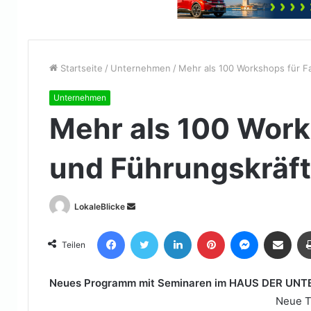
Startseite
/
Unternehmen
/
Mehr als 100 Workshops für F
Unternehmen
Mehr als 100 Work
und Führungskräf
Sende
LokaleBlicke
uns
Facebook
Twitter
LinkedIn
Pinterest
Messenger
Teile per E-Mail
eine
Teilen
E-
Mail
Neues Programm mit Seminaren im HAUS DER UN
Neue T