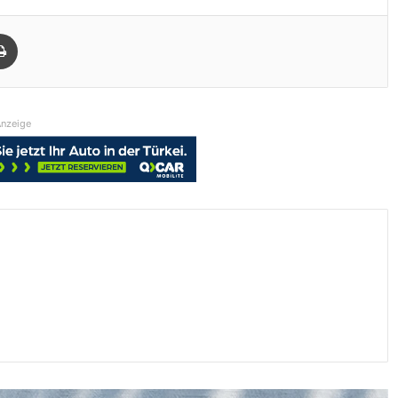
Drucken
nzeige