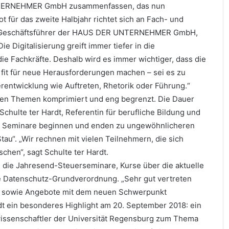
NTERNEHMER GmbH zusammenfassen, das nun
t für das zweite Halbjahr richtet sich an Fach- und
tz, Geschäftsführer der HAUS DER UNTERNEHMER GmbH,
 Digitalisierung greift immer tiefer in die
 die Fachkräfte. Deshalb wird es immer wichtiger, dass die
fit für neue Herausforderungen machen – sei es zu
rentwicklung wie Auftreten, Rhetorik oder Führung.“
en Themen komprimiert und eng begrenzt. Die Dauer
Schulte ter Hardt, Referentin für berufliche Bildung und
re Seminare beginnen und enden zu ungewöhnlicheren
tau“. „Wir rechnen mit vielen Teilnehmern, die sich
chen“, sagt Schulte ter Hardt.
 die Jahresend-Steuerseminare, Kurse über die aktuelle
 Datenschutz-Grundverordnung. „Sehr gut vertreten
g sowie Angebote mit dem neuen Schwerpunkt
ardt ein besonderes Highlight am 20. September 2018: ein
ssenschaftler der Universität Regensburg zum Thema