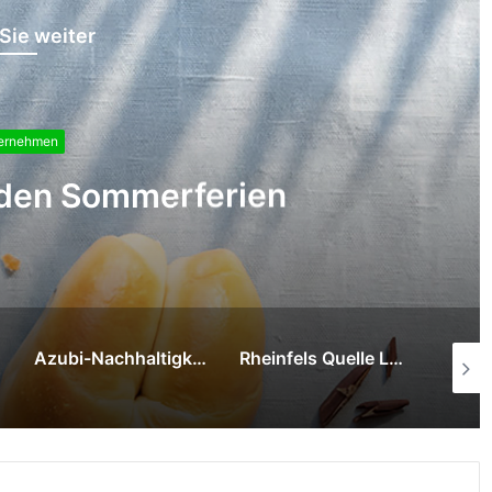
Sie weiter
Unternehmen
r Fußball-Weltmeisterschaft
Azubi-Nachhaltigkeitstag der Getränkegruppe Hövelmann führt auf den Biolandhof Frohnenbruch
Rheinfels Quelle Lemon ab sofort auch in der 0,33 Liter Dose erhältlich
Neues Fachgeschäft in Dortmund-Scharnhorst ist sehr gefragt