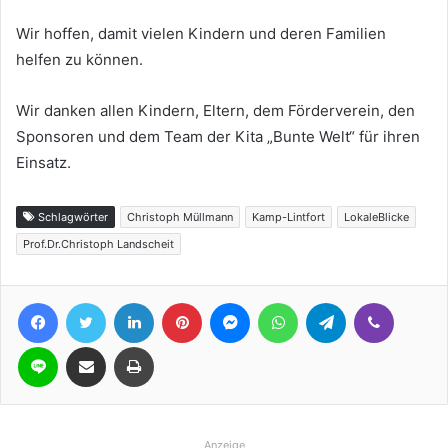
Wir hoffen, damit vielen Kindern und deren Familien
helfen zu können.
Wir danken allen Kindern, Eltern, dem Förderverein, den
Sponsoren und dem Team der Kita „Bunte Welt“ für ihren
Einsatz.
Schlagwörter
Christoph Müllmann
Kamp-Lintfort
LokaleBlicke
Prof.Dr.Christoph Landscheit
Facebook
Twitter
LinkedIn
Pinterest
Messenger
WhatsApp
Telegram
Viber
Line
Teile per E-Mail
Drucken
Anzeige