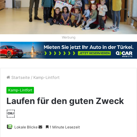
Werbung
Startseite
/
Kamp-Lintfort
Kamp-Lintfort
Laufen für den guten Zweck
￼
Sende
Lokale Blicke
1 Minute Lesezeit
uns