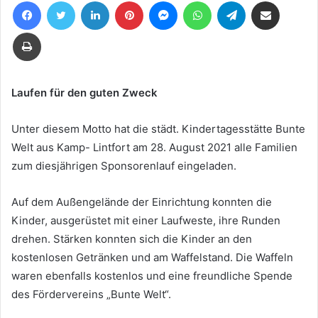
Facebook
Twitter
LinkedIn
Pinterest
Messenger
WhatsApp
Telegram
Teile per E-Mail
eine
E-
Drucken
Mail
Laufen für den guten Zweck
Unter diesem Motto hat die städt. Kindertagesstätte Bunte
Welt aus Kamp- Lintfort am 28. August 2021 alle Familien
zum diesjährigen Sponsorenlauf eingeladen.
Auf dem Außengelände der Einrichtung konnten die
Kinder, ausgerüstet mit einer Laufweste, ihre Runden
drehen. Stärken konnten sich die Kinder an den
kostenlosen Getränken und am Waffelstand. Die Waffeln
waren ebenfalls kostenlos und eine freundliche Spende
des Fördervereins „Bunte Welt“.