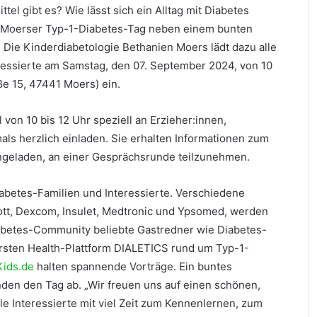
tel gibt es? Wie lässt sich ein Alltag mit Diabetes
. Moerser Typ-1-Diabetes-Tag neben einem bunten
ie Kinderdiabetologie Bethanien Moers lädt dazu alle
teressierte am Samstag, den 07. September 2024, von 10
ße 15, 47441 Moers) ein.
 von 10 bis 12 Uhr speziell an Erzieher:innen,
mals herzlich einladen. Sie erhalten Informationen zum
ngeladen, an einer Gesprächsrunde teilzunehmen.
iabetes-Familien und Interessierte. Verschiedene
ott, Dexcom, Insulet, Medtronic und Ypsomed, werden
iabetes-Community beliebte Gastredner wie Diabetes-
ersten Health-Plattform DIALETICS rund um Typ-1-
Kids.de
halten spannende Vorträge. Ein buntes
den den Tag ab. „Wir freuen uns auf einen schönen,
le Interessierte mit viel Zeit zum Kennenlernen, zum