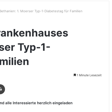
Bethanien: 1. Moerser Typ-1-Diabetestag für Familien
Krankenhauses
ser Typ-1-
milien
1 Minute Lesezeit
Drucken
nd alle Interessierte herzlich eingeladen