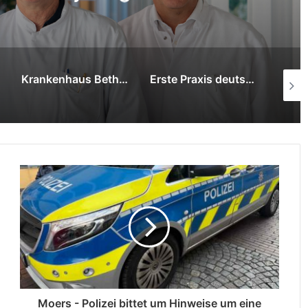
aus
Erste Praxis deutschlandweit: RapidArc Dynamic startet in Bad Berka
Interdisziplinäre Spitzenmedizin im Krankenhaus Bethanien Moers bei seltenem Tumorfall
Moers - Polizei bittet um Hinweise um eine