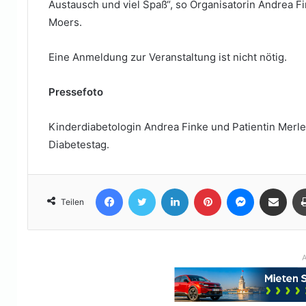
Austausch und viel Spaß“, so Organisatorin Andrea 
Moers.
Eine Anmeldung zur Veranstaltung ist nicht nötig.
Pressefoto
Kinderdiabetologin Andrea Finke und Patientin Merle
Diabetestag.
Facebook
Twitter
LinkedIn
Pinterest
Messenger
Teile per E-Mail
Teilen
A