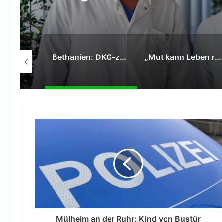
Bethanien: DKG-zertifiziertes überregionales Lungenkrebszentrum feiert 15-jähriges Bestehen
„Mut kann Leben retten“- DRK Niederrhein bildet Mitarbeitende der Paradies GmbH in Erster Hilfe aus
Krankenhaus Bethanien Moers setzt auf moderne Schulterchirurgie und die hohe Expertise von Chefarzt Dr. Andrei Visinescu
Mülheim an der Ruhr: Kind von Bustür