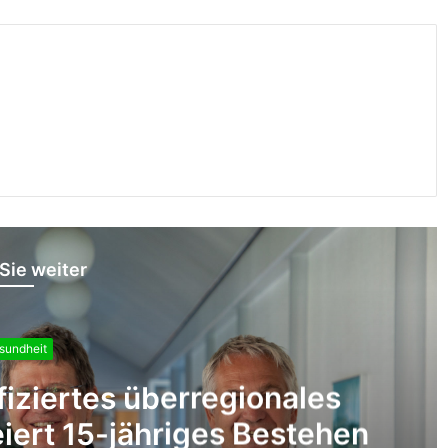
Sie weiter
sundheit
“- DRK Niederrhein bildet
dies GmbH in Erster Hilfe