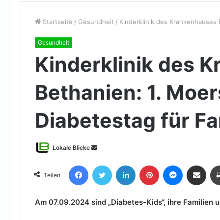
Startseite
/
Gesundheit
/
Kinderklinik des Krankenhauses 
Gesundheit
Kinderklinik des 
Bethanien: 1. Moer
Diabetestag für Fa
Sende
Lokale Blicke
uns
Facebook
Twitter
LinkedIn
Pinterest
Messenger
Teile per E-Mail
eine
Teilen
E-
Mail
Am 07.09.2024 sind „Diabetes-Kids“, ihre Familien u