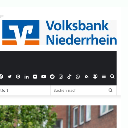
ige
Facebook
Twitter
Pinterest
LinkedIn
Flickr
YouTube
Reddit
Instagram
TikTok
WhatsApp
RSS
Anmelden
Sidebar
Suche
Suchen
tfort
nach
nach