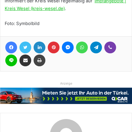
informiert der Kreis Wesel regelmäßig auf
Impfangebote |
Kreis Wesel (kreis-wesel.de)
.
Foto: Symbolbild
Facebook
Twitter
LinkedIn
Pinterest
Messenger
WhatsApp
Telegram
Viber
Line
Teile per E-Mail
Drucken
Anzeige