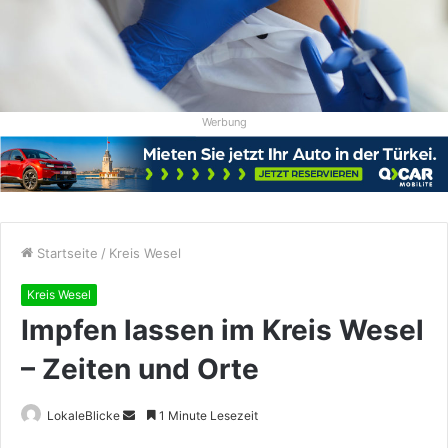
Werbung
Startseite
/
Kreis Wesel
Kreis Wesel
Impfen lassen im Kreis Wesel
– Zeiten und Orte
Sende
LokaleBlicke
1 Minute Lesezeit
uns