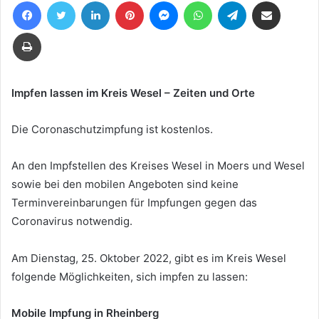
Facebook
Twitter
LinkedIn
Pinterest
Messenger
WhatsApp
Telegram
Teile per E-Mail
eine
E-
Drucken
Mail
Impfen lassen im Kreis Wesel – Zeiten und Orte
Die Coronaschutzimpfung ist kostenlos.
An den Impfstellen des Kreises Wesel in Moers und Wesel
sowie bei den mobilen Angeboten sind keine
Terminvereinbarungen für Impfungen gegen das
Coronavirus notwendig.
Am Dienstag, 25. Oktober 2022, gibt es im Kreis Wesel
folgende Möglichkeiten, sich impfen zu lassen:
Mobile Impfung in Rheinberg