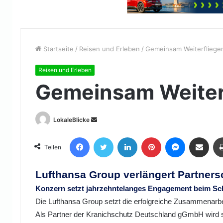
Startseite
/
Reisen und Erleben
/
Gemeinsam Weiterfliege
Reisen und Erleben
Gemeinsam Weiter
Sende
LokaleBlicke
uns
Facebook
Twitter
LinkedIn
Pinterest
Messenger
Teile per E-Mail
eine
Teilen
E-
Mail
Lufthansa Group verlängert Partners
Konzern setzt jahrzehntelanges Engagement beim Sc
Die Lufthansa Group setzt die erfolgreiche Zusammenarb
Als Partner der Kranichschutz Deutschland gGmbH wird s