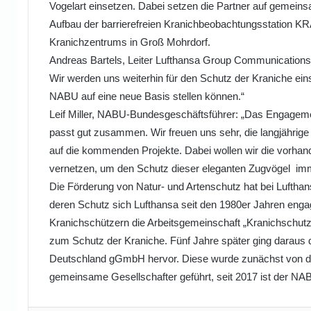
Vogelart einsetzen. Dabei setzen die Partner auf gemeins
Aufbau der barrierefreien Kranichbeobachtungsstatio
Kranichzentrums in Groß Mohrdorf.
Andreas Bartels, Leiter Lufthansa Group Communications: 
Wir werden uns weiterhin für den Schutz der Kraniche ei
NABU auf eine neue Basis stellen können.“
Leif Miller, NABU-Bundesgeschäftsführer: „Das Engagemen
passt gut zusammen. Wir freuen uns sehr, die langjährig
auf die kommenden Projekte. Dabei wollen wir die vorhan
vernetzen, um den Schutz dieser eleganten Zugvögel imm
Die Förderung von Natur- und Artenschutz hat bei Lufthansa
deren Schutz sich Lufthansa seit den 1980er Jahren eng
Kranichschützern die Arbeitsgemeinschaft „Kranichschutz 
zum Schutz der Kraniche. Fünf Jahre später ging daraus 
Deutschland gGmbH hervor. Diese wurde zunächst von 
gemeinsame Gesellschafter geführt, seit 2017 ist der NABU