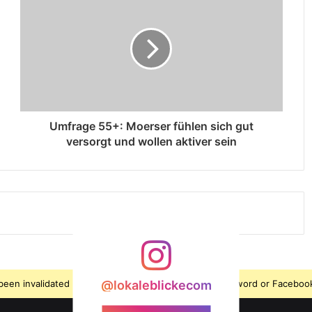
Umfrage 55+: Moerser fühlen sich gut
versorgt und wollen aktiver sein
s been invalidated because the user changed their password or Facebook
@lokaleblickecom