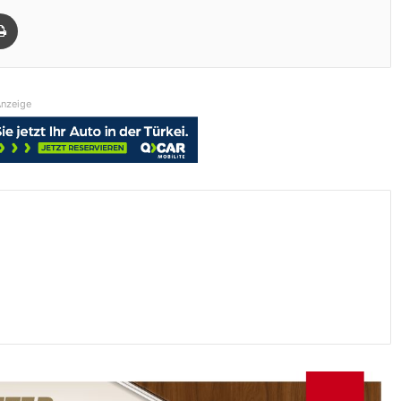
Drucken
nzeige