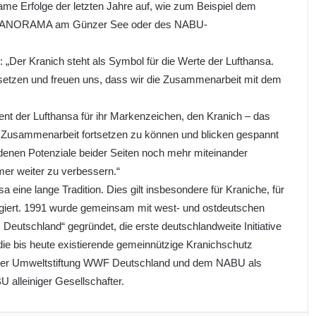
ame Erfolge der letzten Jahre auf, wie zum Beispiel dem
n KRANORAMA am Günzer See oder des NABU-
„Der Kranich steht als Symbol für die Werte der Lufthansa.
nsetzen und freuen uns, dass wir die Zusammenarbeit mit dem
t der Lufthansa für ihr Markenzeichen, den Kranich – das
e Zusammenarbeit fortsetzen zu können und blicken gespannt
denen Potenziale beider Seiten noch mehr miteinander
er weiter zu verbessern.“
 eine lange Tradition. Dies gilt insbesondere für Kraniche, für
agiert. 1991 wurde gemeinsam mit west- und ostdeutschen
Deutschland“ gegründet, die erste deutschlandweite Initiative
die bis heute existierende gemeinnützige Kranichschutz
der Umweltstiftung WWF Deutschland und dem NABU als
 alleiniger Gesellschafter.