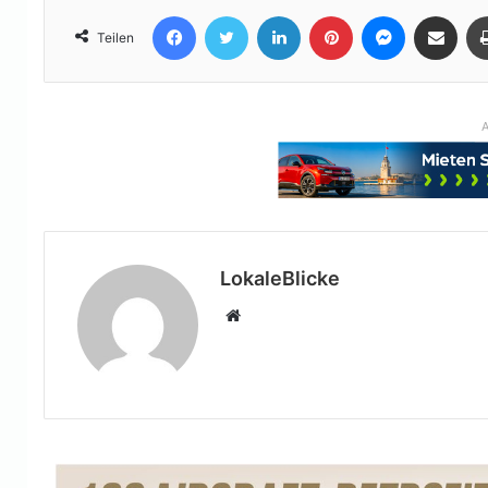
Facebook
Twitter
LinkedIn
Pinterest
Messenger
Teile per E-Mail
Teilen
A
LokaleBlicke
Webseite