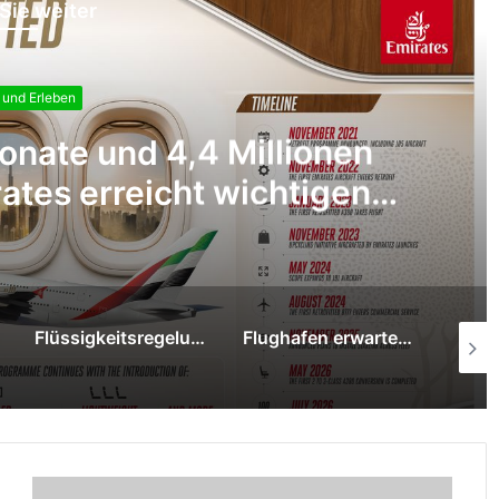
Sie weiter
 und Erleben
nate und 4,4 Millionen
ates erreicht wichtigen
Retrofit-Programm
Flüssigkeitsregelung gilt am Flughafen Düsseldorf weiterhin
Flughafen erwartet 1,8 Millionen Reisende in den Sommerferien