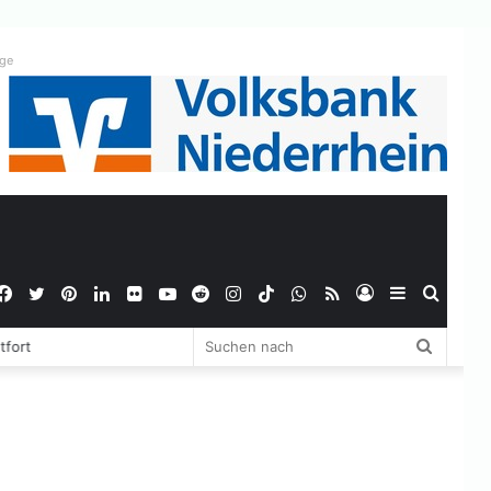
ige
Facebook
Twitter
Pinterest
LinkedIn
Flickr
YouTube
Reddit
Instagram
TikTok
WhatsApp
RSS
Anmelden
Sidebar
Suche
Suchen
tfort
nach
nach