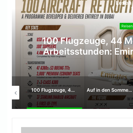
Lesen 
Reisen
100 Flugzeuge, 44 Mo
Arbeitsstunden: Emir
Meilenstein im
Lorenza Maggio wird CEO von Brussels Airlines
100 Flugzeuge, 44 Monate und 4,4 Millionen Arbeitsstunden: Emirates erreicht wichtigen Meilenstein imRetrofit-Programm
Auf in den Sommerurlaub – Die Bundespolizei gibt Reisehinweise für Ihren Flug in den Urlaub