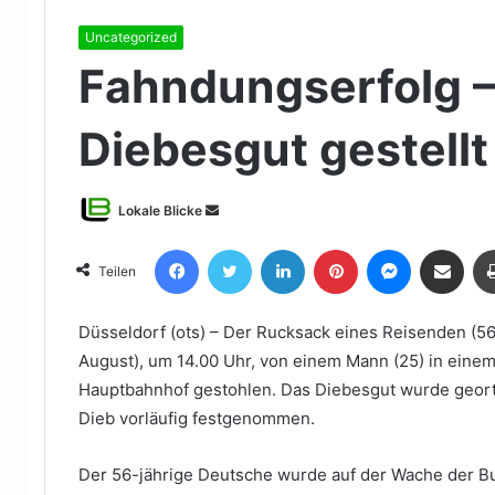
Uncategorized
Fahndungserfolg –
Diebesgut gestellt
Sende
Lokale Blicke
uns
Facebook
Twitter
LinkedIn
Pinterest
Messenger
Teile per E-Mail
eine
Teilen
E-
Mail
Düsseldorf (ots) – Der Rucksack eines Reisenden (5
August), um 14.00 Uhr, von einem Mann (25) in einem
Hauptbahnhof gestohlen. Das Diebesgut wurde georte
Dieb vorläufig festgenommen.
Der 56-jährige Deutsche wurde auf der Wache der B