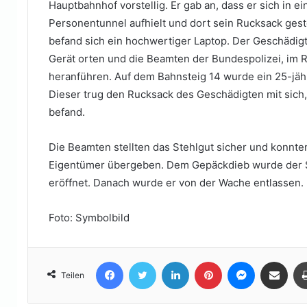
Hauptbahnhof vorstellig. Er gab an, dass er sich in e
Personentunnel aufhielt und dort sein Rucksack ges
befand sich ein hochwertiger Laptop. Der Geschädig
Gerät orten und die Beamten der Bundespolizei, im
heranführen. Auf dem Bahnsteig 14 wurde ein 25-jäh
Dieser trug den Rucksack des Geschädigten mit sich,
befand.
Die Beamten stellten das Stehlgut sicher und konnt
Eigentümer übergeben. Dem Gepäckdieb wurde der St
eröffnet. Danach wurde er von der Wache entlassen.
Foto: Symbolbild
Facebook
Twitter
LinkedIn
Pinterest
Messenger
Teile per E-Mail
Teilen