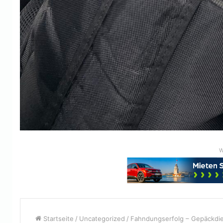
W
Startseite
/
Uncategorized
/
Fahndungserfolg – Gepäckdieb