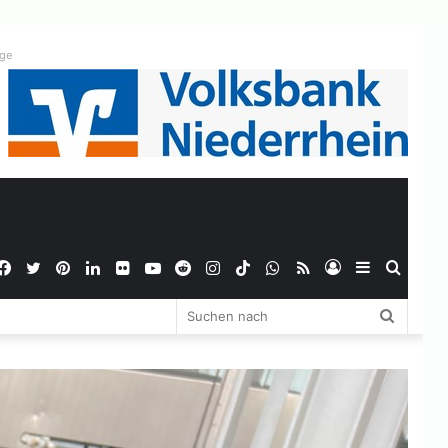
ige
Facebook
Twitter
Pinterest
LinkedIn
Flickr
YouTube
Reddit
Instagram
TikTok
WhatsApp
RSS
Anmelden
Sidebar
Suche
Suchen
nach
nach