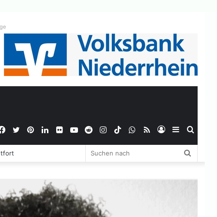
ige
Facebook
Twitter
Pinterest
LinkedIn
Flickr
YouTube
Reddit
Instagram
TikTok
WhatsApp
RSS
Anmelden
Sidebar
Suche
Suchen
tfort
nach
nach