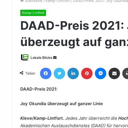
Startseite
/
Kamp-Lintfort
/
DAAD-Preis 2021: Joy Okundia
Kamp-Lintfort
DAAD-Preis 2021:
überzeugt auf gan
Sende
Lokale Blicke
uns
Facebook
Twitter
LinkedIn
Pinterest
Messenger
Teile per E-Mail
eine
Teilen
E-
Mail
DAAD-Preis 2021:
Joy Okundia überzeugt auf ganzer Linie
Kleve/Kamp-Lint
fort.
Jedes Jahr überreicht die
Hoch
Akademischen Austauschdienstes (DAAD) für hervor