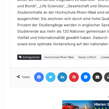
und Bionik“, „Life Sciences“, „Gesellschaft und Öko
Studieninhalte an der Hochschule Rhein-Waal sind wi
ausgerichtet. Sie zeichnen sich durch eine hohe Qua
Prozent der Studiengänge werden in englischer Spra
Studierende aus mehr als 120 Nationen gemeinsam in 
Vielfalt und Internationalität gewählt haben. Dadurc
sowie eine optimale Vorbereitung auf den nationalen 
Schlagwörter
Hochschule Rhein Waal
Kamp-Lintfort
Lokale
Facebook
Twitter
LinkedIn
Pinterest
Messenger
Teile per E-Mail
Teilen
A