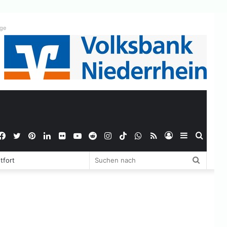
ige
Facebook
Twitter
Pinterest
LinkedIn
Flickr
YouTube
Reddit
Instagram
TikTok
WhatsApp
RSS
Anmelden
Sidebar
Suche
Suchen
tfort
nach
nach