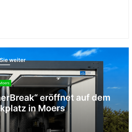
Sie weiter
Moers
tzte bei Verkehrsunfall auf der
Venloer Straße