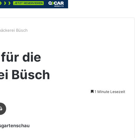
bäckerei Büsch
für die
i Büsch
1 Minute Lesezeit
Drucken
esgartenschau