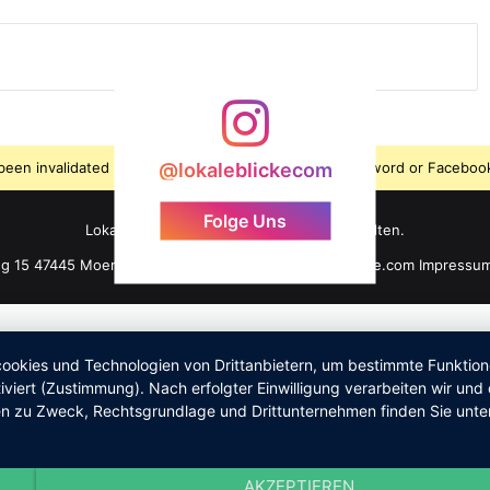
s been invalidated because the user changed their password or Facebook
@lokaleblickecom
Folge Uns
LokaleBlicke ©2026 - Alle Rechte vorbehalten.
ng 15 47445 Moers +49 176 61 101 464 info@lokaleblicke.com
Impressu
okies und Technologien von Drittanbietern, um bestimmte Funktionen 
iviert (Zustimmung). Nach erfolgter Einwilligung verarbeiten wir un
nen zu Zweck, Rechtsgrundlage und Drittunternehmen finden Sie unte
AKZEPTIEREN