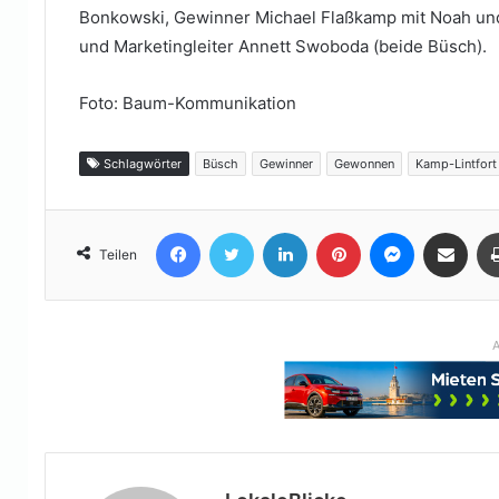
Bonkowski, Gewinner Michael Flaßkamp mit Noah und
und Marketingleiter Annett Swoboda (beide Büsch).
Foto: Baum-Kommunikation
Schlagwörter
Büsch
Gewinner
Gewonnen
Kamp-Lintfort
Facebook
Twitter
LinkedIn
Pinterest
Messenger
Teile per E-Mail
Teilen
A