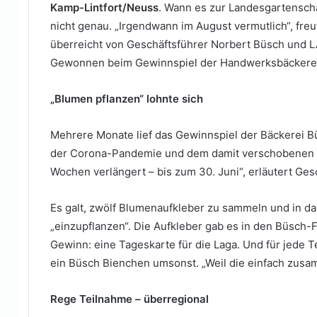
Kamp-Lintfort/Neuss
. Wann es zur Landesgartensch
nicht genau. „Irgendwann im August vermutlich“, freut
überreicht von Geschäftsführer Norbert Büsch und LA
Gewonnen beim Gewinnspiel der Handwerksbäckerei
„Blumen pflanzen“ lohnte sich
Mehrere Monate lief das Gewinnspiel der Bäckerei Bü
der Corona-Pandemie und dem damit verschobenen St
Wochen verlängert – bis zum 30. Juni“, erläutert Ge
Es galt, zwölf Blumenaufkleber zu sammeln und in d
„einzupflanzen“. Die Aufkleber gab es in den Büsch-
Gewinn: eine Tageskarte für die Laga. Und für jede 
ein Büsch Bienchen umsonst. „Weil die einfach zusa
Rege Teilnahme – überregional