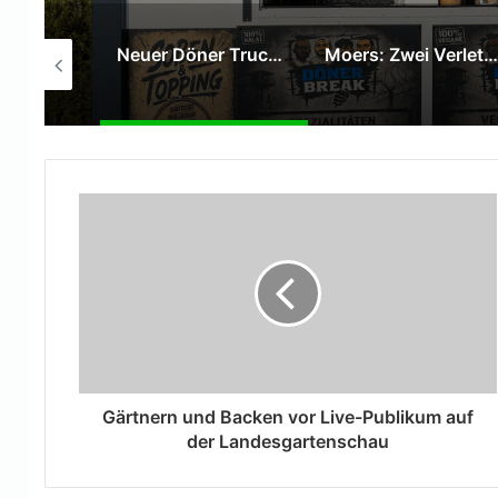
Neuer Döner Truck „DönerBreak“ eröffnet auf dem Kaufland-Parkplatz in Moers
Moers: Zwei Verletzte bei Verkehrsunfall auf der Venloer Straße
Gärtnern und Backen vor Live-Publikum auf
der Landesgartenschau