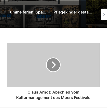
Tummelferien: Sparkasse am Niederrhein überreicht 1.000-Euro-Spende
Pflegekinder gestalten mit Graffiti-Kunst neue Räume im Pflegekinderdienst
SPD Moers ehrt langjährige Mitglieder
Claus Arndt: Abschied vom
Kulturmanagement des Moers Festivals