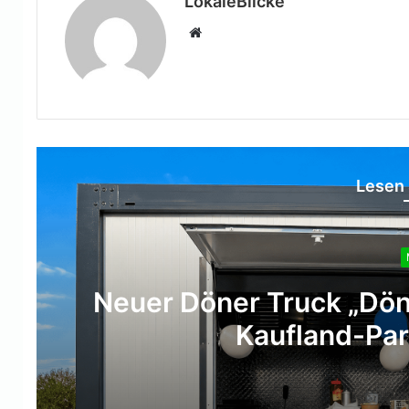
LokaleBlicke
Webseite
Lesen 
 dem
Moers: Zwei Verle