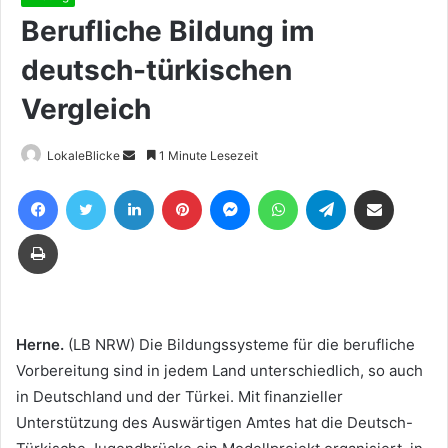
Berufliche Bildung im
deutsch-türkischen
Vergleich
Sende
LokaleBlicke
1 Minute Lesezeit
uns
Facebook
Twitter
LinkedIn
Pinterest
Messenger
WhatsApp
Telegram
Teile per E-Mail
eine
E-
Drucken
Mail
Herne.
(LB NRW) Die Bildungssysteme für die berufliche
Vorbereitung sind in jedem Land unterschiedlich, so auch
in Deutschland und der Türkei. Mit finanzieller
Unterstützung des Auswärtigen Amtes hat die Deutsch-