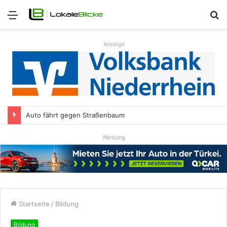
Menü
S
n
Anzeige
Auto fährt gegen Straßenbaum
Werbung
Startseite
/
Bildung
Bildung