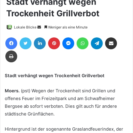
Stadt verhängt wegen
Trockenheit Grillverbot
Sende
Lokale Blicke
Weniger als eine Minute
uns
Facebook
Twitter
LinkedIn
Pinterest
Messenger
WhatsApp
Telegram
Teile per E-Mail
eine
E-
Drucken
Mail
Stadt verhängt wegen Trockenheit Grillverbot
Moers.
(pst) Wegen der Trockenheit sind Grillen und
offenes Feuer im Freizeitpark und am Schwafheimer
Bergsee ab sofort verboten. Dies gilt auch für andere
städtische Grünflächen.
Hintergrund ist der sogenannte Graslandfeuerindex, der