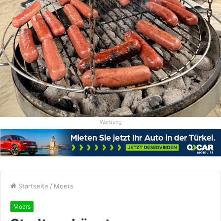
Werbung
Startseite
/
Moers
Moers