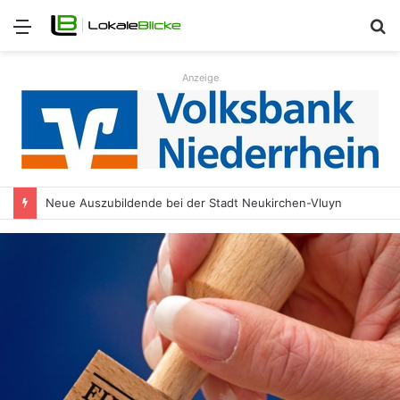
Menü
S
n
Anzeige
Neue Auszubildende bei der Stadt Neukirchen-Vluyn