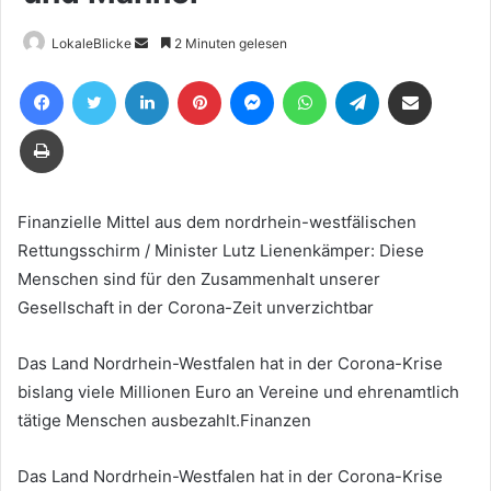
Sende
LokaleBlicke
2 Minuten gelesen
uns
Facebook
Twitter
LinkedIn
Pinterest
Messenger
WhatsApp
Telegram
Teile per E-Mail
eine
E-
Drucken
Mail
Finanzielle Mittel aus dem nordrhein-westfälischen
Rettungsschirm / Minister Lutz Lienenkämper: Diese
Menschen sind für den Zusammenhalt unserer
Gesellschaft in der Corona-Zeit unverzichtbar
Das Land Nordrhein-Westfalen hat in der Corona-Krise
bislang viele Millionen Euro an Vereine und ehrenamtlich
tätige Menschen ausbezahlt.Finanzen
Das Land Nordrhein-Westfalen hat in der Corona-Krise