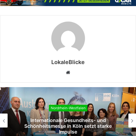
LokaleBlicke
Webseite
Nordrhein-Westfalen
d
Köln begeht den Tag der Pflegefami
arke
„Ein Zuhause, Eine Hoffnung“ vere
Familien und Unterstützer