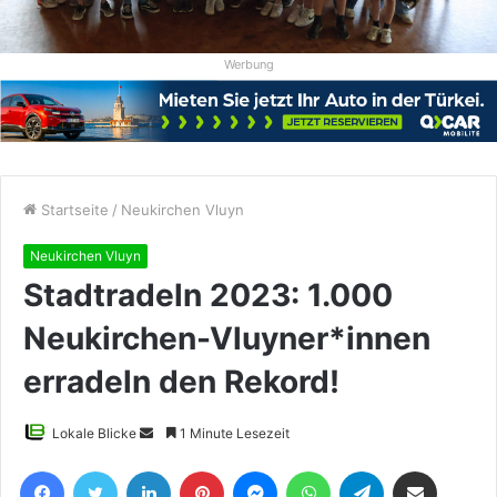
Werbung
Startseite
/
Neukirchen Vluyn
Neukirchen Vluyn
Stadtradeln 2023: 1.000
Neukirchen-Vluyner*innen
erradeln den Rekord!
Sende
Lokale Blicke
1 Minute Lesezeit
uns
Facebook
Twitter
LinkedIn
Pinterest
Messenger
WhatsApp
Telegram
Teile per E-Mail
eine