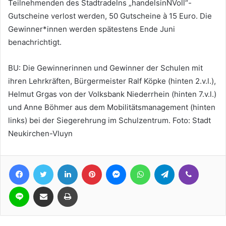
Teilnehmenden des Stadtradelns „handelsinNVoll“-
Gutscheine verlost werden, 50 Gutscheine à 15 Euro. Die
Gewinner*innen werden spätestens Ende Juni
benachrichtigt.
BU: Die Gewinnerinnen und Gewinner der Schulen mit
ihren Lehrkräften, Bürgermeister Ralf Köpke (hinten 2.v.l.),
Helmut Grgas von der Volksbank Niederrhein (hinten 7.v.l.)
und Anne Böhmer aus dem Mobilitätsmanagement (hinten
links) bei der Siegerehrung im Schulzentrum. Foto: Stadt
Neukirchen-Vluyn
Facebook
Twitter
LinkedIn
Pinterest
Messenger
WhatsApp
Telegram
Viber
Line
Teile per E-Mail
Drucken