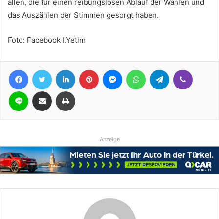
allen, die für einen reibungslosen Ablauf der Wahlen und
das Auszählen der Stimmen gesorgt haben.
Foto: Facebook I.Yetim
Facebook
Twitter
LinkedIn
Pinterest
Messenger
WhatsApp
Telegram
Viber
Line
Teile per E-Mail
Drucken
Anzeige