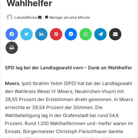
Wahlhelfer
Sende
LokaleBlicke
Weniger als eine Minute
uns
Facebook
Twitter
LinkedIn
Pinterest
Messenger
WhatsApp
Telegram
Teile per E-Mail
eine
E-
Drucken
Mail
SPD lag bei der Landtagswahl vorn – Dank an Wahlhelfer
Moers.
(pst) Ibrahim Yetim (SPD) hat bei der Landtagswahl
den Wahlkreis Wesel IV (Moers, Neukirchen-Vluyn) mit
38,55 Prozent der Erststimmen direkt gewonnen. In Moers
erreichte er 39,54 Prozent der Stimmen. Die
Wahlbeteiligung lag in der Grafenstadt bei rund 54,6
Prozent. Rund 1.200 Wahlhelferinnen und –helfer waren im
Einsatz. Bürgermeister Christoph Fleischhauer dankte