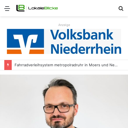
Menü
S
n
Anzeige
Fahrradverleihsystem metropolradruhr in Moers und Neukirchen-Vluyn gestartet