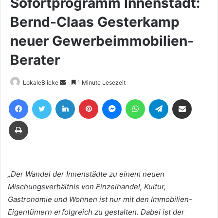
Sofortprogramm Innenstadt:
Bernd-Claas Gesterkamp
neuer Gewerbeimmobilien-
Berater
Sende
LokaleBlicke
1 Minute Lesezeit
uns
Facebook
Twitter
LinkedIn
Pinterest
Messenger
WhatsApp
Telegram
Teile per E-Mail
eine
E-
Drucken
Mail
„Der Wandel der Innenstädte zu einem neuen
Mischungsverhältnis von Einzelhandel, Kultur,
Gastronomie und Wohnen ist nur mit den Immobilien-
Eigentümern erfolgreich zu gestalten. Dabei ist der