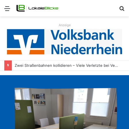
Menü
S
n
Anzeige
Zwei Straßenbahnen kollidieren – Viele Verletzte bei Verkehrsunfall