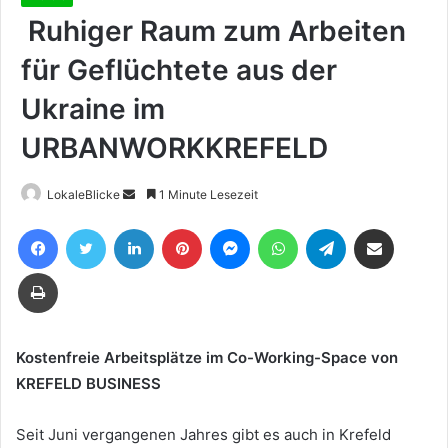
Ruhiger Raum zum Arbeiten
für Geflüchtete aus der
Ukraine im
URBANWORKKREFELD
Sende
LokaleBlicke
1 Minute Lesezeit
uns
Facebook
Twitter
LinkedIn
Pinterest
Messenger
WhatsApp
Telegram
Teile per E-Mail
eine
E-
Drucken
Mail
Kostenfreie Arbeitsplätze im Co-Working-Space von
KREFELD BUSINESS
Seit Juni vergangenen Jahres gibt es auch in Krefeld