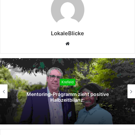
LokaleBlicke
Webseite
Krefeld
Mentoring-Programm zieht positive
Halbzeitbilanz: