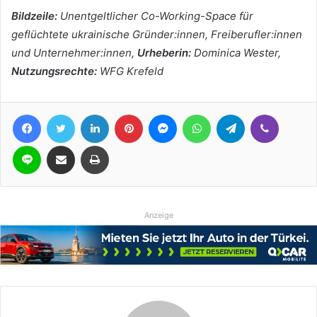
Bildzeile:
Unentgeltlicher Co-Working-Space für
geflüchtete ukrainische Gründer:innen, Freiberufler:innen
und Unternehmer:innen,
Urheberin:
Dominica Wester,
Nutzungsrechte:
WFG Krefeld
Facebook
Twitter
LinkedIn
Pinterest
Messenger
WhatsApp
Telegram
Viber
Line
Teile per E-Mail
Drucken
Anzeige