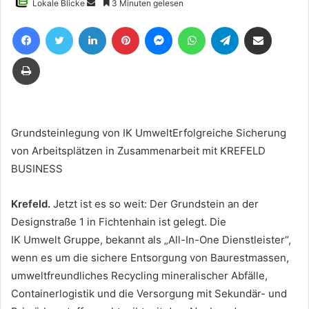
Sende
Lokale Blicke
3 Minuten gelesen
uns
Facebook
Twitter
LinkedIn
Pinterest
Messenger
WhatsApp
Telegram
Teile per E-Mail
eine
E-
Drucken
Mail
Grundsteinlegung von IK UmweltErfolgreiche Sicherung
von Arbeitsplätzen in Zusammenarbeit mit KREFELD
BUSINESS
Krefeld.
Jetzt ist es so weit: Der Grundstein an der
Designstraße 1 in Fichtenhain ist gelegt. Die
IK Umwelt Gruppe, bekannt als „All-In-One Dienstleister“,
wenn es um die sichere Entsorgung von Baurestmassen,
umweltfreundliches Recycling mineralischer Abfälle,
Containerlogistik und die Versorgung mit Sekundär- und