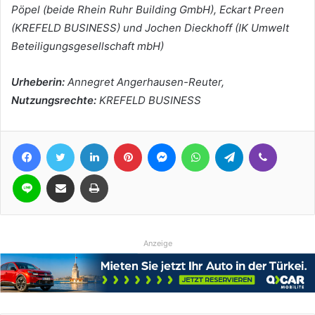
Pöpel (beide Rhein Ruhr Building GmbH), Eckart Preen
(KREFELD BUSINESS) und Jochen Dieckhoff (IK Umwelt
Beteiligungsgesellschaft mbH)
Urheberin:
Annegret Angerhausen-Reuter,
Nutzungsrechte:
KREFELD BUSINESS
Facebook
Twitter
LinkedIn
Pinterest
Messenger
WhatsApp
Telegram
Viber
Line
Teile per E-Mail
Drucken
Anzeige