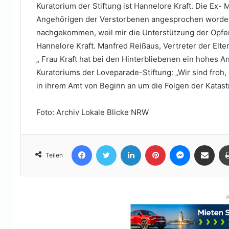
Kuratorium der Stiftung ist Hannelore Kraft. Die Ex- 
Angehörigen der Verstorbenen angesprochen worden, 
nachgekommen, weil mir die Unterstützung der Opfer 
Hannelore Kraft. Manfred Reißaus, Vertreter der Elter
„ Frau Kraft hat bei den Hinterbliebenen ein hohes 
Kuratoriums der Loveparade-Stiftung: „Wir sind froh,
in ihrem Amt von Beginn an um die Folgen der Katas
Foto: Archiv Lokale Blicke NRW
Facebook
Twitter
LinkedIn
Pinterest
Messenger
Teile per E-Mail
Teilen
A