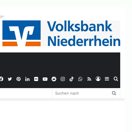
ige
Facebook
Twitter
Pinterest
LinkedIn
Flickr
YouTube
Reddit
Instagram
TikTok
WhatsApp
RSS
Anmelden
Sidebar
Suche
Suchen
nach
nach