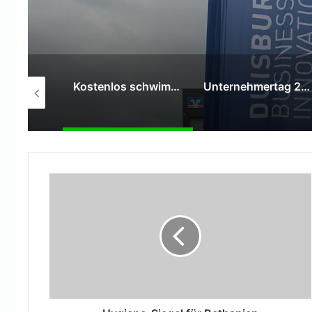
Eine Ära endet: Wolfgang Schmitz als Hauptgeschäftsführer des Unternehmerverbandes verabschiedet
Kostenlos schwimmen im Duisburger Innenhafen:
Unternehmertag 2026: Reformen für den Standort D und Abschied von Wolfgang Schmitz