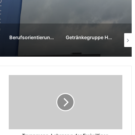
Berufsorientierung „to go“ am Hauptbahnhof
Getränkegruppe Hövelmann trauert um Hermann Hövelmann