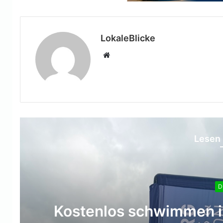
LokaleBlicke
Webseite
Lesen 
D
Kostenlos schwimmen i