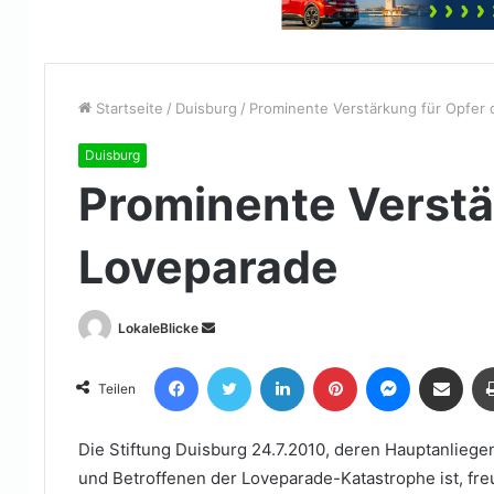
Startseite
/
Duisburg
/
Prominente Verstärkung für Opfer 
Duisburg
Prominente Verstä
Loveparade
Sende
LokaleBlicke
uns
Facebook
Twitter
LinkedIn
Pinterest
Messenger
Teile per E-Mail
eine
Teilen
E-
Mail
Die Stiftung Duisburg 24.7.2010, deren Hauptanlieg
und Betroffenen der Loveparade-Katastrophe ist, fre