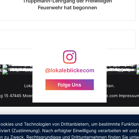
Truppmann-Lehrgang der Freiwilligen
Feuerwehr hat begonnen
@lokaleblickecom
Folge Uns
LokaleBlicke ©2026 - Alle Rechte vorbehalten.
ng 15 47445 Moers +49 176 61 101 464 info@lokaleblicke.com
Impressu
okies und Technologien von Drittanbietern, um bestimmte Funktionen 
iviert (Zustimmung). Nach erfolgter Einwilligung verarbeiten wir un
nen zu Zweck, Rechtsgrundlage und Drittunternehmen finden Sie unte