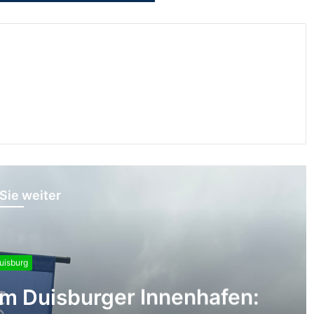
Sie weiter
uisburg
m Duisburger Innenhafen: