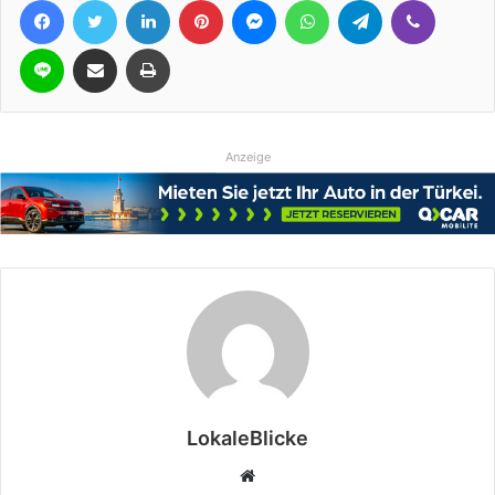
Line
Teile per E-Mail
Drucken
Anzeige
LokaleBlicke
Webseite