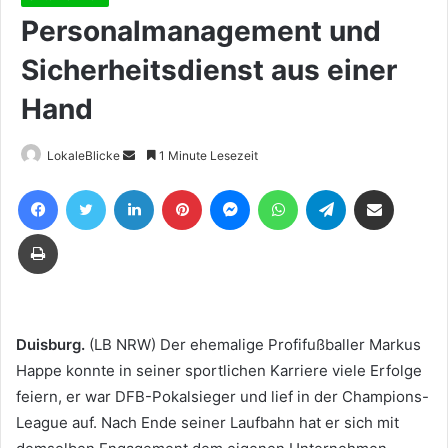
Personalmanagement und
Sicherheitsdienst aus einer
Hand
Sende
LokaleBlicke
1 Minute Lesezeit
uns
Facebook
Twitter
LinkedIn
Pinterest
Messenger
WhatsApp
Telegram
Teile per E-Mail
eine
E-
Drucken
Mail
Duisburg.
(LB NRW) Der ehemalige Profifußballer Markus
Happe konnte in seiner sportlichen Karriere viele Erfolge
feiern, er war DFB-Pokalsieger und lief in der Champions-
League auf. Nach Ende seiner Laufbahn hat er sich mit