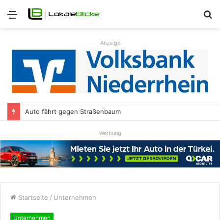
Menü
S
n
Anzeige
Auto fährt gegen Straßenbaum
Werbung
Startseite
/
Unternehmen
Unternehmen