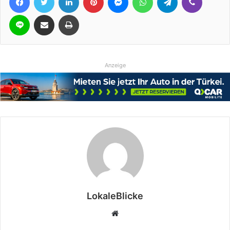
Line
Teile per E-Mail
Drucken
Anzeige
LokaleBlicke
Webseite