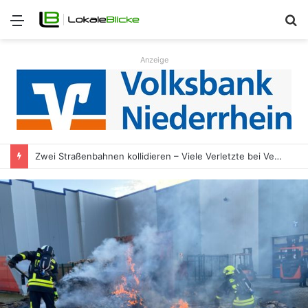
Menü
S
n
Anzeige
Zwei Straßenbahnen kollidieren – Viele Verletzte bei Verkehrsunfall