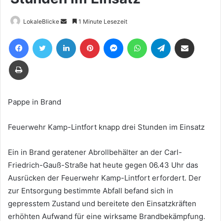
Sende
LokaleBlicke
1 Minute Lesezeit
uns
Facebook
Twitter
LinkedIn
Pinterest
Messenger
WhatsApp
Telegram
Teile per E-Mail
eine
E-
Drucken
Mail
Pappe in Brand
Feuerwehr Kamp-Lintfort knapp drei Stunden im Einsatz
Ein in Brand geratener Abrollbehälter an der Carl-
Friedrich-Gauß-Straße hat heute gegen 06.43 Uhr das
Ausrücken der Feuerwehr Kamp-Lintfort erfordert. Der
zur Entsorgung bestimmte Abfall befand sich in
gepresstem Zustand und bereitete den Einsatzkräften
erhöhten Aufwand für eine wirksame Brandbekämpfung.