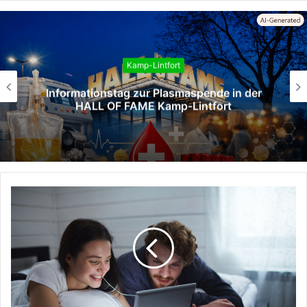
Kamp-Lintfort
tag zur Plasmaspende in der
Zweites
F FAME Kamp‑Lintfort