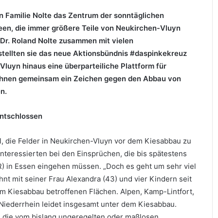
n Familie Nolte das Zentrum der sonntäglichen
een, die immer größere Teile von Neukirchen-Vluyn
 Dr. Roland Nolte zusammen mit vielen
tellten sie das neue Aktionsbündnis #daspinkekreuz
-Vluyn hinaus eine überparteiliche Plattform für
 ihnen gemeinsam ein Zeichen gegen den Abbau von
n.
entschlossen
el, die Felder in Neukirchen-Vluyn vor dem Kiesabbau zu
nteressierten bei den Einsprüchen, die bis spätestens
) in Essen eingehen müssen. „Doch es geht um sehr viel
nt mit seiner Frau Alexandra (43) und vier Kindern seit
om Kiesabbau betroffenen Flächen. Alpen, Kamp-Lintfort,
Niederrhein leidet insgesamt unter dem Kiesabbau.
, die vom bislang ungeregelten oder maßlosen,