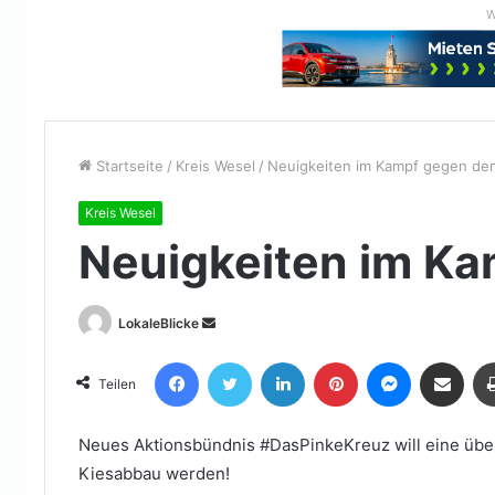
W
Startseite
/
Kreis Wesel
/
Neuigkeiten im Kampf gegen den
Kreis Wesel
Neuigkeiten im Ka
Sende
LokaleBlicke
uns
Facebook
Twitter
LinkedIn
Pinterest
Messenger
Teile per E-Mail
eine
Teilen
E-
Mail
Neues Aktionsbündnis #DasPinkeKreuz will eine übe
Kiesabbau werden!