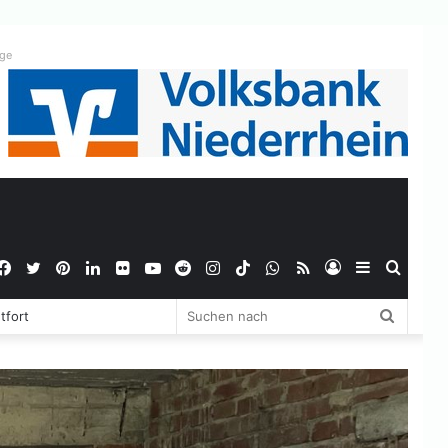
ige
Facebook
Twitter
Pinterest
LinkedIn
Flickr
YouTube
Reddit
Instagram
TikTok
WhatsApp
RSS
Anmelden
Sidebar
Suche
Suchen
tfort
nach
nach