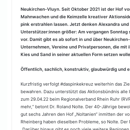
Neukirchen-Vluyn. Seit Oktober 2021 ist der Hof vo
Mahnwachen und die Keimzelle kreativer Aktionsid
pink erstrahlen lassen. Jetzt denken Alexandra und
Unterstützer:innen größer: Am vergangen Sonntag s
vor. Damit gibt es ab sofort in und über Neukirchen
Unternehmen, Vereine und Privatpersonen, die mit
Kies und Sand in seiner aktuellen Form setzen wolle
Öffentlich, sachlich, konstruktiv, glaubwürdig und 
Kurzfristig verfolgt #daspinkekreuz weiterhin das Zi
bewahren. Dazu unterstützt das Aktionsbündnis alle I
zum 29.04.22 beim Regionalverband Rhein Ruhr (RVR
mehr,“ betont Dr. Roland Nolte. Der 40-Jährige bewoh
gut sechs Jahren den Hof „Noltanien“ inmitten der v
Rheinberg haben dieselben Probleme, so Nolte. Der 
„Darüber hinaus gibt es noch viele weitere Regionen