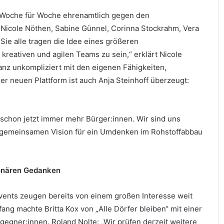
ich Woche für Woche ehrenamtlich gegen den
 Nicole Nöthen, Sabine Günnel, Corinna Stockrahm, Vera
Sie alle tragen die Idee eines größeren
 kreativen und agilen Teams zu sein,“ erklärt Nicole
ganz unkompliziert mit den eigenen Fähigkeiten,
er neuen Plattform ist auch Anja Steinhoff überzeugt:
 schon jetzt immer mehr Bürger:innen. Wir sind uns
r gemeinsamen Vision für ein Umdenken im Rohstoffabbau
sionären Gedanken
vents zeugen bereits von einem großen Interesse weit
ng machte Britta Kox von „Alle Dörfer bleiben“ mit einer
gner:innen. Roland Nolte: „Wir prüfen derzeit weitere