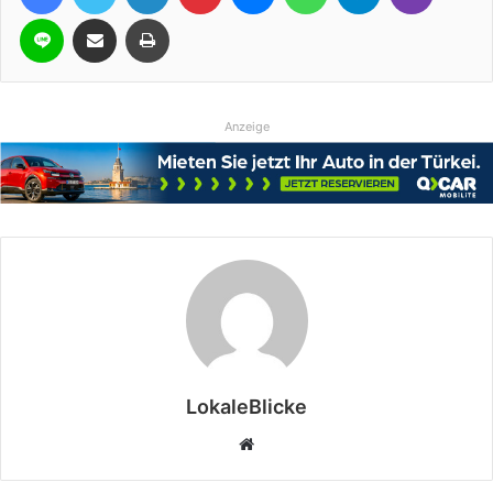
Line
Teile per E-Mail
Drucken
Anzeige
LokaleBlicke
Webseite