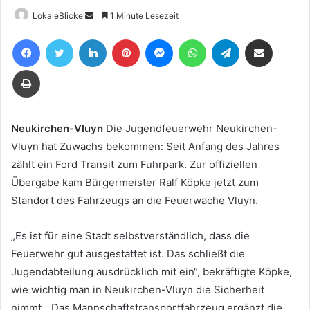
Sende
LokaleBlicke
1 Minute Lesezeit
uns
Facebook
Twitter
LinkedIn
Pinterest
Messenger
WhatsApp
Telegram
Teile per E-Mail
eine
E-
Drucken
Mail
Neukirchen-Vluyn
Die Jugendfeuerwehr Neukirchen-
Vluyn hat Zuwachs bekommen: Seit Anfang des Jahres
zählt ein Ford Transit zum Fuhrpark. Zur offiziellen
Übergabe kam Bürgermeister Ralf Köpke jetzt zum
Standort des Fahrzeugs an die Feuerwache Vluyn.
„Es ist für eine Stadt selbstverständlich, dass die
Feuerwehr gut ausgestattet ist. Das schließt die
Jugendabteilung ausdrücklich mit ein“, bekräftigte Köpke,
wie wichtig man in Neukirchen-Vluyn die Sicherheit
nimmt. „Das Mannschaftstransportfahrzeug ergänzt die