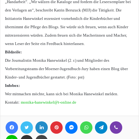
„Handarbeit“. „Wir wälzen die Kataloge und fordern die Leseexemplare bei
den Verlagen an“, beschreibt Katrin Berszuck (MJJ) die Tätigkeit. Die
Initiatorin Hanewinkel rezensiert vornehmlich die Kinderbücher und
übernimmt die Pflege des Blogs. Sie würde sich freuen, wenn auch Kinder
mitrezensieren würden. Zudem freuen sich die Macherinnen und Macher,
wenn Leser der Seite ein Feedback hinterlassen.
Bildzeile:
Die Journalistin Monika Hanewinkel (2. r.) und Mitglieder des
Vorbereitungsteams der Moerser-Jugendbuch-Jury haben einen Blog über
Kinder- und Jugendbücher gestartet. (Foto: pst)
Infobox:
Wer mitmachen möchte, kann sich bei Monika Hanewinkel melden.
Kontakt:
monika-hanewinkel@t-online.de
Facebook
Twitter
LinkedIn
Pinterest
Messenger
WhatsApp
Telegram
Viber
Line
Teile per E-Mail
Drucken