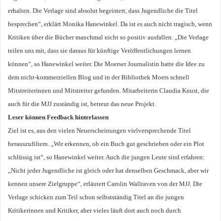
erhalten. Die Verlage sind absolut begeistert, dass Jugendliche die Titel
besprechen“, erklärt Monika Hanewinkel. Da ist es auch nicht tragisch, wenn
Kritiken über die Bücher manchmal nicht so positiv ausfallen. „Die Verlage
teilen uns mit, dass sie daraus für künftige Veröffentlichungen lernen
können“, so Hanewinkel weiter. Die Moerser Journalistin hatte die Idee zu
dem nicht-kommerziellen Blog und in der Bibliothek Moers schnell
Mitstreiterinnen und Mitstreiter gefunden. Mitarbeiterin Claudia Knust, die
auch für die MJJ zuständig ist, betreut das neue Projekt.
Leser können Feedback hinterlassen
Ziel ist es, aus den vielen Neuerscheinungen vielversprechende Titel
herauszufiltern. „Wir erkennen, ob ein Buch gut geschrieben oder ein Plot
schlüssig ist“, so Hanewinkel weiter. Auch die jungen Leute sind erfahren:
„Nicht jeder Jugendliche ist gleich oder hat denselben Geschmack, aber wir
kennen unsere Zielgruppe“, erläutert Carolin Wallraven von der MJJ. Die
Verlage schicken zum Teil schon selbstständig Titel an die jungen
Kritikerinnen und Kritiker, aber vieles läuft dort auch noch durch