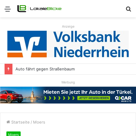
Menü
S
n
Anzeige
Auto fährt gegen Straßenbaum
Werbung
Startseite
/
Moers
Moers