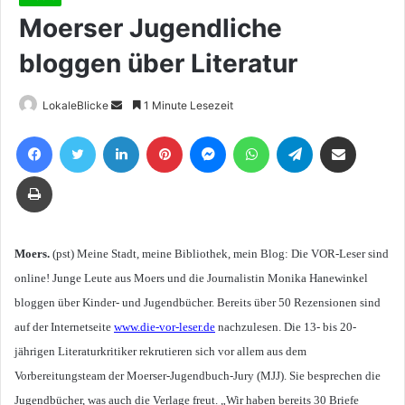
Moerser Jugendliche
bloggen über Literatur
Sende
LokaleBlicke
1 Minute Lesezeit
uns
Facebook
Twitter
LinkedIn
Pinterest
Messenger
WhatsApp
Telegram
Teile per E-Mail
eine
E-
Drucken
Mail
Moers.
(pst) Meine Stadt, meine Bibliothek, mein Blog: Die VOR-Leser sind
online! Junge Leute aus Moers und die Journalistin Monika Hanewinkel
bloggen über Kinder- und Jugendbücher. Bereits über 50 Rezensionen sind
auf der Internetseite
www.die-vor-leser.de
nachzulesen. Die 13- bis 20-
jährigen Literaturkritiker rekrutieren sich vor allem aus dem
Vorbereitungsteam der Moerser-Jugendbuch-Jury (MJJ). Sie besprechen die
Jugendbücher, was auch die Verlage freut. „Wir haben bereits 30 Briefe