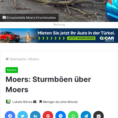
Einsatzstelle Moers Kirschenallee
Werbung
Startseite
/
Moers
Moers
Moers: Sturmböen über
Moers
Sende
Lokale Blicke
Weniger als eine Minute
uns
Facebook
Twitter
LinkedIn
Pinterest
Messenger
WhatsApp
Telegram
Teile per E-Mail
eine