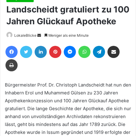
Landscheidt gratuliert zu 100
Jahren Glückauf Apotheke
Sende
LokaleBlicke
Weniger als eine Minute
uns
Facebook
Twitter
LinkedIn
Pinterest
Messenger
WhatsApp
Telegram
Teile per E-Mail
eine
E-
Drucken
Mail
Bürgermeister Prof. Dr. Christoph Landscheidt hat nun den
Inhabern Erol und Muhammed Gülsen zu 230 Jahren
Apothekenkonzession und 100 Jahren Glückauf Apotheke
gratuliert. Die lange Geschichte der Apotheke, die sich nur
anhand von unvollständigen Archivdaten rekonstruieren
lässt, geht bis mindestens auf das Jahr 1789 zurück. Die
Apotheke wurde in Issum gegründet und 1919 erfolgte der