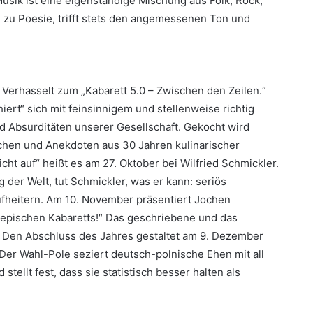
Musik ist eine eigenständige Mischung aus Folk, Rock,
 zu Poesie, trifft stets den angemessenen Ton und
erhasselt zum „Kabarett 5.0 – Zwischen den Zeilen.“
iert“ sich mit feinsinnigem und stellenweise richtig
 Absurditäten unserer Gesellschaft. Gekocht wird
chen und Anekdoten aus 30 Jahren kulinarischer
icht auf“ heißt es am 27. Oktober bei Wilfried Schmickler.
der Welt, tut Schmickler, was er kann: seriös
ufheitern. Am 10. November präsentiert Jochen
pischen Kabaretts!“ Das geschriebene und das
. Den Abschluss des Jahres gestaltet am 9. Dezember
 Der Wahl-Pole seziert deutsch-polnische Ehen mit all
stellt fest, dass sie statistisch besser halten als