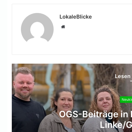
LokaleBlicke
Webseite
Lesen 
Neuki
Erfolgrei