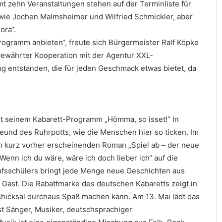
t zehn Veranstaltungen stehen auf der Terminliste für
r wie Jochen Malmsheimer und Wilfried Schmickler, aber
ora“.
rogramm anbieten“, freute sich Bürgermeister Ralf Köpke
bewährter Kooperation mit der Agentur XXL-
ng entstanden, die für jeden Geschmack etwas bietet, da
it seinem Kabarett-Programm „Hömma, so isset!“ In
eund des Ruhrpotts, wie die Menschen hier so ticken. Im
m kurz vorher erscheinenden Roman „Spiel ab – der neue
Wenn ich du wäre, wäre ich doch lieber ich“ auf die
fsschülers bringt jede Menge neue Geschichten aus
 Gast. Die Rabattmarke des deutschen Kabaretts zeigt in
chicksal durchaus Spaß machen kann. Am 13. Mai lädt das
st Sänger, Musiker, deutschsprachiger