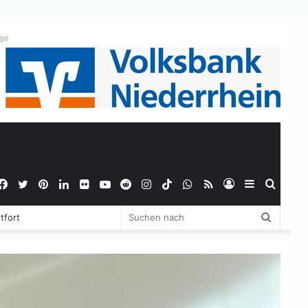
ige
Facebook
Twitter
Pinterest
LinkedIn
Flickr
YouTube
Reddit
Instagram
TikTok
WhatsApp
RSS
Anmelden
Sidebar
Suche
Suchen
tfort
nach
nach