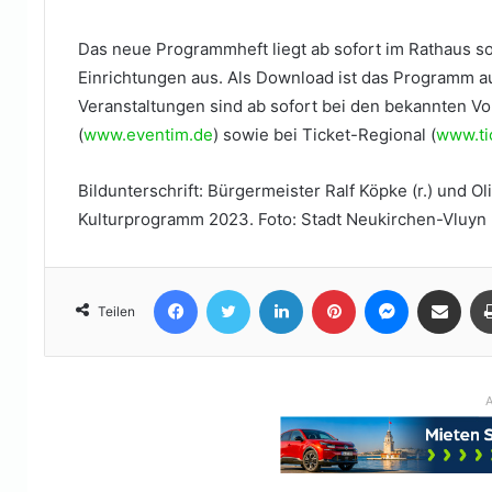
Das neue Programmheft liegt ab sofort im Rathaus sow
Einrichtungen aus. Als Download ist das Programm a
Veranstaltungen sind ab sofort bei den bekannten Vo
(
www.eventim.de
) sowie bei Ticket-Regional (
www.ti
Bildunterschrift: Bürgermeister Ralf Köpke (r.) und 
Kulturprogramm 2023. Foto: Stadt Neukirchen-Vluyn
Facebook
Twitter
LinkedIn
Pinterest
Messenger
Teile per E-Mail
Teilen
A