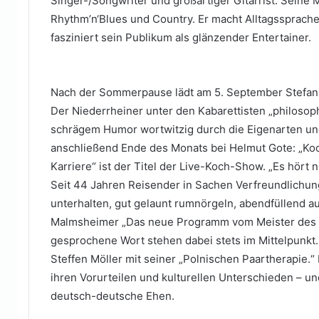
Singer-/Songwriter und großartiger Gitarrist. Seine 
Rhythm’n‘Blues und Country. Er macht Alltagssprache
fasziniert sein Publikum als glänzender Entertainer.
Nach der Sommerpause lädt am 5. September Stefan V
Der Niederrheiner unter den Kabarettisten „philosoph
schrägem Humor wortwitzig durch die Eigenarten und
anschließend Ende des Monats bei Helmut Gote: „Ko
Karriere“ ist der Titel der Live-Koch-Show. „Es hört n
Seit 44 Jahren Reisender in Sachen Verfreundlichung 
unterhalten, gut gelaunt rumnörgeln, abendfüllend a
Malmsheimer „Das neue Programm vom Meister des e
gesprochene Wort stehen dabei stets im Mittelpunkt
Steffen Möller mit seiner „Polnischen Paartherapie.“
ihren Vorurteilen und kulturellen Unterschieden – und 
deutsch-deutsche Ehen.