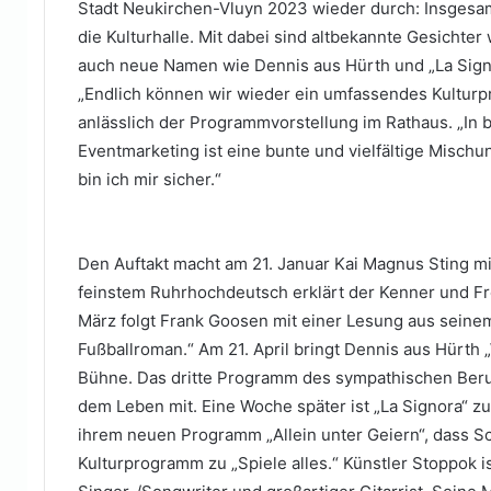
Stadt Neukirchen-Vluyn 2023 wieder durch: Insgesam
die Kulturhalle. Mit dabei sind altbekannte Gesichte
auch neue Namen wie Dennis aus Hürth und „La Sign
„Endlich können wir wieder ein umfassendes Kulturp
anlässlich der Programmvorstellung im Rathaus. „In 
Eventmarketing ist eine bunte und vielfältige Mischu
bin ich mir sicher.“
Den Auftakt macht am 21. Januar Kai Magnus Sting m
feinstem Ruhrhochdeutsch erklärt der Kenner und Fr
März folgt Frank Goosen mit einer Lesung aus seine
Fußballroman.“ Am 21. April bringt Dennis aus Hürth „
Bühne. Das dritte Programm des sympathischen Beru
dem Leben mit. Eine Woche später ist „La Signora“ zu
ihrem neuen Programm „Allein unter Geiern“, dass S
Kulturprogramm zu „Spiele alles.“ Künstler Stoppok i