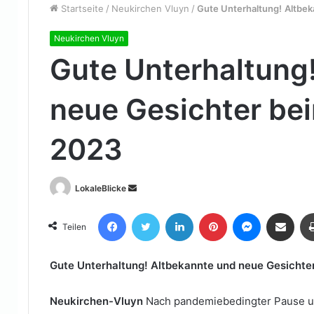
Startseite
/
Neukirchen Vluyn
/
Gute Unterhaltung!
Altbek
Neukirchen Vluyn
Gute Unterhaltung
neue Gesichter be
2023
Sende
LokaleBlicke
uns
Facebook
Twitter
LinkedIn
Pinterest
Messenger
Teile per E-Mail
eine
Teilen
E-
Mail
Gute Unterhaltung!
Altbekannte und neue Gesichte
Neukirchen-Vluyn
Nach pandemiebedingter Pause un