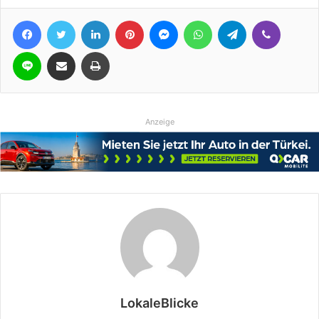
Facebook
Twitter
LinkedIn
Pinterest
Messenger
WhatsApp
Telegram
Viber
Line
Teile per E-Mail
Drucken
Anzeige
LokaleBlicke