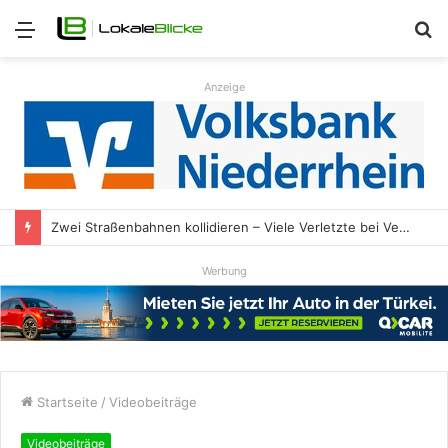
Menü
S
n
Anzeige
Zwei Straßenbahnen kollidieren – Viele Verletzte bei Verkehrsunfall
Werbung
Startseite
/
Videobeiträge
Videobeiträge