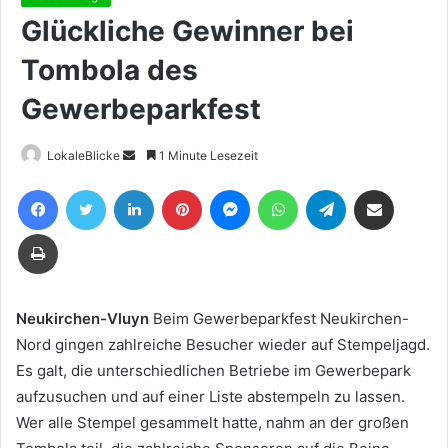
Glückliche Gewinner bei
Tombola des
Gewerbeparkfest
Sende
LokaleBlicke
1 Minute Lesezeit
uns
Facebook
Twitter
LinkedIn
Pinterest
Messenger
WhatsApp
Telegram
Teile per E-Mail
eine
E-
Drucken
Mail
Neukirchen-Vluyn
Beim Gewerbeparkfest Neukirchen-
Nord gingen zahlreiche Besucher wieder auf Stempeljagd.
Es galt, die unterschiedlichen Betriebe im Gewerbepark
aufzusuchen und auf einer Liste abstempeln zu lassen.
Wer alle Stempel gesammelt hatte, nahm an der großen