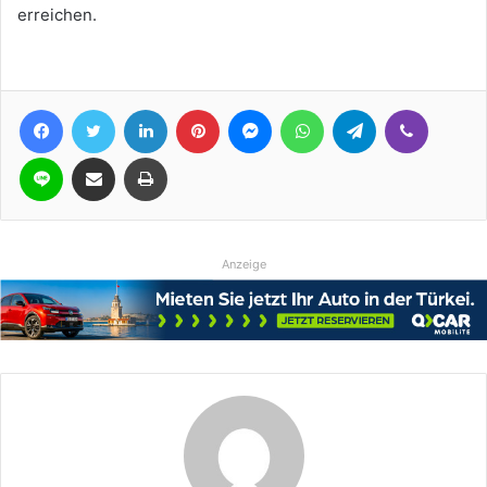
erreichen.
Facebook
Twitter
LinkedIn
Pinterest
Messenger
WhatsApp
Telegram
Viber
Line
Teile per E-Mail
Drucken
Anzeige