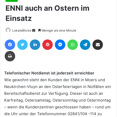
ENNI auch an Ostern im
Einsatz
Sende
LokaleBlicke
Weniger als eine Minute
uns
Facebook
Twitter
LinkedIn
Pinterest
Messenger
WhatsApp
Telegram
Teile per E-Mail
eine
E-
Drucken
Mail
Telefonischer Notdienst ist jederzeit erreichbar
Wie gewohnt steht den Kunden der ENNI in Moers und
Neukirchen-Vluyn an den Osterfeiertagen in Notfällen ein
Bereitschaftsdienst zur Verfügung. Dieser ist auch an
Karfreitag, Ostersamstag, Ostersonntag und Ostermontag
– wenn die Kundenzentren geschlossen haben – rund um
die Uhr unter der Telefonnummer 02841/104 -114 zu