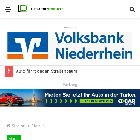
Menü
S
n
Anzeige
Auto fährt gegen Straßenbaum
Werbung
Startseite
/
Moers
Moers