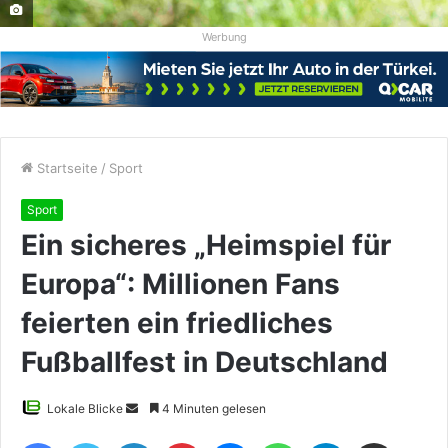
Werbung
Startseite
/
Sport
Sport
Ein sicheres „Heimspiel für
Europa“: Millionen Fans
feierten ein friedliches
Fußballfest in Deutschland
Sende
Lokale Blicke
4 Minuten gelesen
uns
Facebook
Twitter
LinkedIn
Pinterest
Messenger
WhatsApp
Telegram
Teile per E-Mail