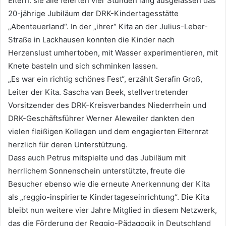
Eltern: sie alle feierten vier Stunden lang ausgelassen das
20-jährige Jubiläum der DRK-Kindertagesstätte
„Abenteuerland“. In der „ihrer“ Kita an der Julius-Leber-
Straße in Lackhausen konnten die Kinder nach
Herzenslust umhertoben, mit Wasser experimentieren, mit
Knete basteln und sich schminken lassen.
„Es war ein richtig schönes Fest“, erzählt Serafin Groß,
Leiter der Kita. Sascha van Beek, stellvertretender
Vorsitzender des DRK-Kreisverbandes Niederrhein und
DRK-Geschäftsführer Werner Aleweiler dankten den
vielen fleißigen Kollegen und dem engagierten Elternrat
herzlich für deren Unterstützung.
Dass auch Petrus mitspielte und das Jubiläum mit
herrlichem Sonnenschein unterstützte, freute die
Besucher ebenso wie die erneute Anerkennung der Kita
als „reggio-inspirierte Kindertageseinrichtung“. Die Kita
bleibt nun weitere vier Jahre Mitglied in diesem Netzwerk,
das die Förderung der Reggio-Pädagogik in Deutschland