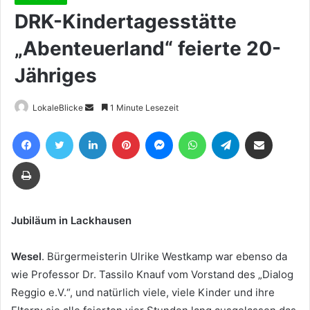
DRK-Kindertagesstätte
„Abenteuerland“ feierte 20-
Jähriges
Sende
LokaleBlicke
1 Minute Lesezeit
uns
Facebook
Twitter
LinkedIn
Pinterest
Messenger
WhatsApp
Telegram
Teile per E-Mail
eine
E-
Drucken
Mail
Jubiläum in Lackhausen
Wesel
. Bürgermeisterin Ulrike Westkamp war ebenso da
wie Professor Dr. Tassilo Knauf vom Vorstand des „Dialog
Reggio e.V.“, und natürlich viele, viele Kinder und ihre