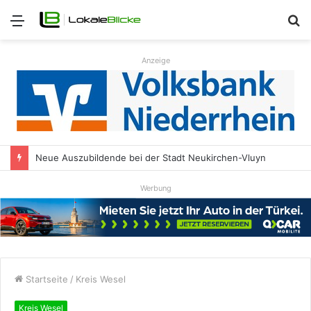
Menü
S
n
Anzeige
Neue Auszubildende bei der Stadt Neukirchen-Vluyn
Werbung
Startseite
/
Kreis Wesel
Kreis Wesel