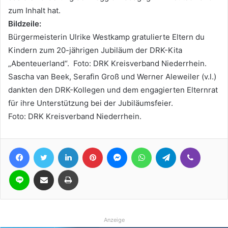
zum Inhalt hat.
Bildzeile:
Bürgermeisterin Ulrike Westkamp gratulierte Eltern du
Kindern zum 20-jährigen Jubiläum der DRK-Kita
„Abenteuerland“. Foto: DRK Kreisverband Niederrhein.
Sascha van Beek, Serafin Groß und Werner Aleweiler (v.l.)
dankten den DRK-Kollegen und dem engagierten Elternrat
für ihre Unterstützung bei der Jubiläumsfeier.
Foto: DRK Kreisverband Niederrhein.
Facebook
Twitter
LinkedIn
Pinterest
Messenger
WhatsApp
Telegram
Viber
Line
Teile per E-Mail
Drucken
Anzeige