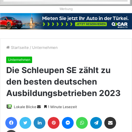
Werbung
Startseite
/
Unternehmen
Unternehmen
Die Schleupen SE zählt zu
den besten deutschen
Ausbildungsbetrieben 2023
Sende
Lokale Blicke
1 Minute Lesezeit
uns
Facebook
Twitter
LinkedIn
Pinterest
Messenger
WhatsApp
Telegram
Teile per E-Mail
eine
E-
Drucken