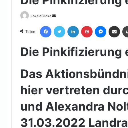
Sende
LokaleBlicke
uns
Facebook
Twitter
LinkedIn
Pinterest
Messenger
Teile per E-Mail
eine
Teilen
E-
Mail
Die Pinkifizierung
Das Aktionsbündni
hier vertreten dur
und Alexandra Nol
31.03.2022 Landrat