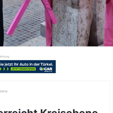
erbung
ebene
 erreicht Kreisebene