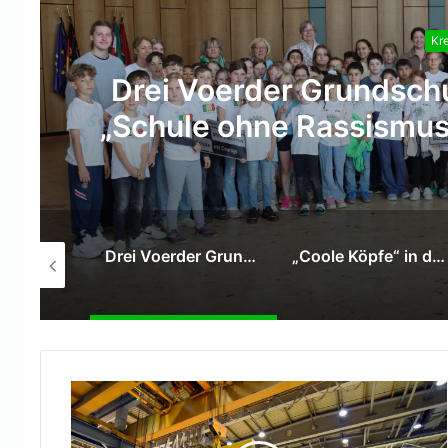
Kre
„Coole Köpfe
Drei Voerder Grundschulen treten dem Netzwerk „Schule ohne Rassismus – Schule mit Courage“ bei
„Coole Köpfe“ in den Kitas:
112: Kreisleitstelle Wesel stellt ersten Jahresbericht vor