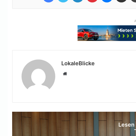
A
LokaleBlicke
Webseite
Lesen 