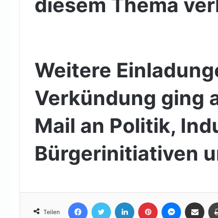
diesem Thema ve
Weitere Einladung
Verkündung ging a
Mail an Politik, Ind
Bürgerinitiativen 
Facebook
Twitter
LinkedIn
Pinterest
Messenger
Teile per E-Mail
Teilen