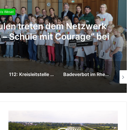
is Wesel
“ in den Kitas:
Badeverbot im Rhein ab dem 15. Mai 2026:
Fiaccolata erstmals im DRK Niederrhein – Fackel setzt Zeichen für Menschlichkeit und Zusammenhalt