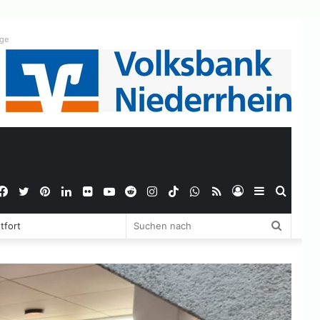
ige
Facebook
Twitter
Pinterest
LinkedIn
Flickr
YouTube
Reddit
Instagram
TikTok
WhatsApp
RSS
Anmelden
Sidebar
Suche
Suchen
tfort
nach
nach