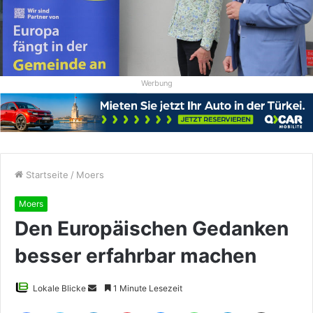
Werbung
Startseite
/
Moers
Moers
Den Europäischen Gedanken
besser erfahrbar machen
Sende
Lokale Blicke
1 Minute Lesezeit
uns
Facebook
Twitter
LinkedIn
Pinterest
Messenger
WhatsApp
Telegram
Teile per E-Mail