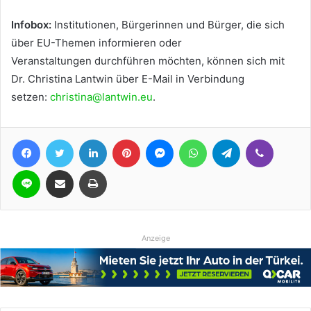
Infobox:
Institutionen, Bürgerinnen und Bürger, die sich
über EU-Themen informieren oder
Veranstaltungen durchführen möchten, können sich mit
Dr. Christina Lantwin über E-Mail in Verbindung
setzen:
christina@lantwin.eu
.
Facebook
Twitter
LinkedIn
Pinterest
Messenger
WhatsApp
Telegram
Viber
Line
Teile per E-Mail
Drucken
Anzeige