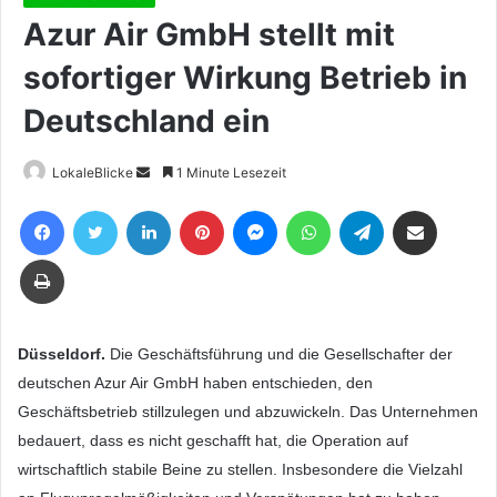
Azur Air GmbH stellt mit
sofortiger Wirkung Betrieb in
Deutschland ein
Sende
LokaleBlicke
1 Minute Lesezeit
uns
Facebook
Twitter
LinkedIn
Pinterest
Messenger
WhatsApp
Telegram
Teile per E-Mail
eine
E-
Drucken
Mail
Düsseldorf.
Die Geschäftsführung und die Gesellschafter der
deutschen Azur Air GmbH haben entschieden, den
Geschäftsbetrieb stillzulegen und abzuwickeln. Das Unternehmen
bedauert, dass es nicht geschafft hat, die Operation auf
wirtschaftlich stabile Beine zu stellen. Insbesondere die Vielzahl