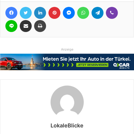
Facebook
Twitter
LinkedIn
Pinterest
Messenger
WhatsApp
Telegram
Viber
Line
Teile per E-Mail
Drucken
Anzeige
LokaleBlicke