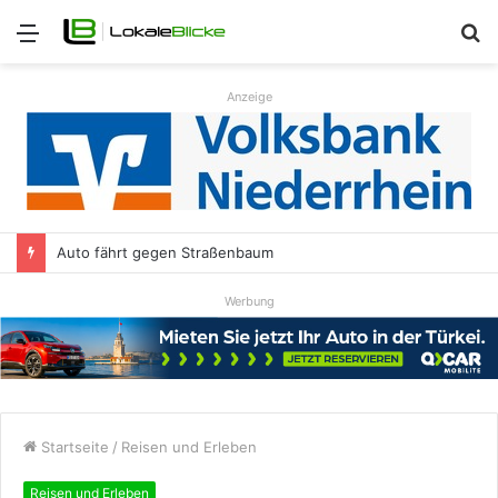
Menü
S
n
Anzeige
Auto fährt gegen Straßenbaum
Werbung
Startseite
/
Reisen und Erleben
Reisen und Erleben