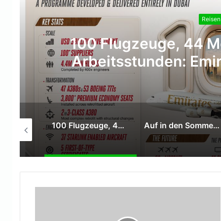
Reisen und Erleben
0 Flugzeuge, 44 Monate und 4,4
beitsstunden: Emirates erreicht
Meilenstein imRetrofit-Pro
Lorenza Maggio wird CEO von Brussels Airlines
100 Flugzeuge, 44 Monate und 4,4 Millionen Arbeitsstunden: Emirates erreicht wichtigen Meilenstein imRetrofit-Programm
Auf in den Sommerurlaub – Die Bundespolizei gibt Reisehinweise für Ihren Flug in den Urlaub