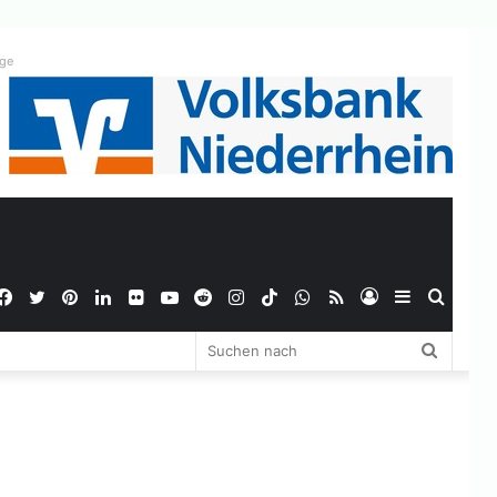
ige
Facebook
Twitter
Pinterest
LinkedIn
Flickr
YouTube
Reddit
Instagram
TikTok
WhatsApp
RSS
Anmelden
Sidebar
Suche
Suchen
nach
nach