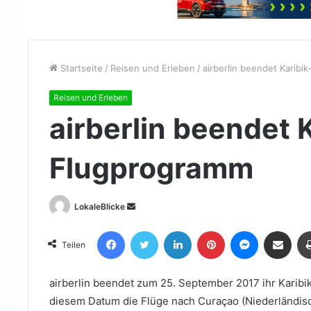
Startseite
/
Reisen und Erleben
/
airberlin beendet Karibi
Reisen und Erleben
airberlin beendet 
Flugprogramm
Sende
LokaleBlicke
uns
Facebook
Twitter
LinkedIn
Pinterest
Messenger
Teile per E-Mail
eine
Teilen
E-
Mail
airberlin beendet zum 25. September 2017 ihr Karibi
diesem Datum die Flüge nach Curaçao (Niederländisc