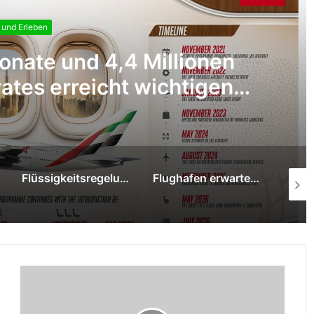
 Millionen
Auf in d
 wichtigen
Reise
gramm
Flüssigkeitsregelung gilt am Flughafen Düsseldorf weiterhin
Flughafen erwartet 1,8 Millionen Reisende in den Sommerferien