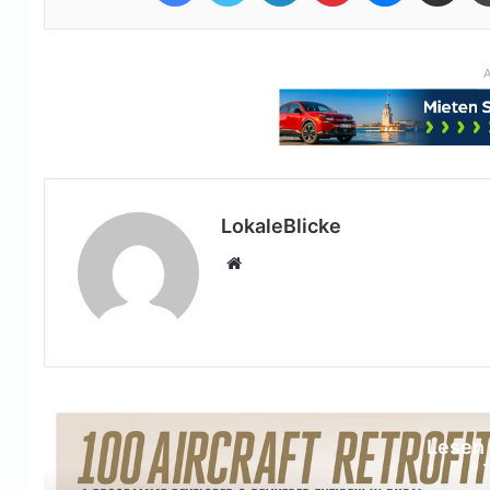
A
LokaleBlicke
Webseite
Lesen 