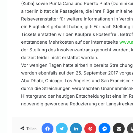
(Kuba) sowie Punta Cana und Puerto Plata (Dominika
airberlin bittet die Passagiere, die ihre Flüge mit ei
Reiseveranstalter für weitere Informationen in Verbin
ein Flugticket gebucht haben, gilt: Für nach Stellun
Tickets erstatten wir den Kaufpreis kostenfrei. Betr
entstandene Mehrkosten auf der Internetseite
www.a
der Stellung des Insolvenzantrags gebucht wurden,
derzeit leider nicht erstattet werden.
Vor wenigen Tagen hatte airberlin bereits Streichu
werden ebenfalls auf den 25. September 2017 vorgez
Abu Dhabi, Chicago, Los Angeles und San Francisco s
durch die Streichungen verursachten Unannehmlichk
Hintergrund der heutigen Entscheidung ist eine im 
notwendig gewordene Reduzierung der Langstrecken
Facebook
Twitter
LinkedIn
Pinterest
Messenger
Teile per E-Mail
Teilen