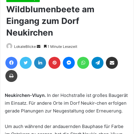
Wildblumenbeete am
Eingang zum Dorf
Neukirchen
Sende
LokaleBlicke
1 Minute Lesezeit
uns
Facebook
Twitter
LinkedIn
Pinterest
Messenger
WhatsApp
Telegram
Teile per E-Mail
eine
E-
Drucken
Mail
Neukirchen-Vluyn.
In der Hochstraße ist großes Baugerät
im Einsatz. Für andere Orte im Dorf Neukir-chen erfolgen
gerade Planungen zur Neugestaltung oder Erneuerung.
Um auch während der andauernden Bauphase für Farbe