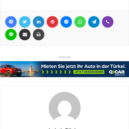
Facebook
Twitter
LinkedIn
Pinterest
Messenger
WhatsApp
Telegram
Viber
Line
Teile per E-Mail
Drucken
Anzeige