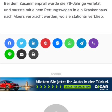
Bei dem Zusammenprall wurde die 76-Jährige verletzt
und musste mit einem Rettungswagen in ein Krankenhaus
nach Moers verbracht werden, wo sie stationär verblieb.
Facebook
Twitter
LinkedIn
Pinterest
Messenger
WhatsApp
Telegram
Viber
Line
Teile per E-Mail
Drucken
Anzeige