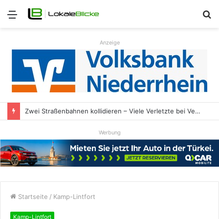
Menü
S
n
Anzeige
Zwei Straßenbahnen kollidieren – Viele Verletzte bei Verkehrsunfall
Werbung
Startseite
/
Kamp-Lintfort
Kamp-Lintfort