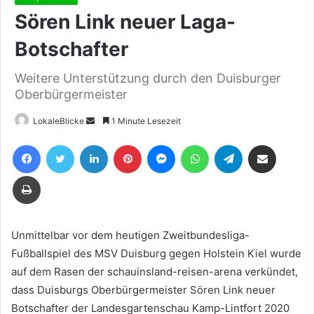
Sören Link neuer Laga-
Botschafter
Weitere Unterstützung durch den Duisburger
Oberbürgermeister
Sende
LokaleBlicke
1 Minute Lesezeit
uns
Facebook
Twitter
LinkedIn
Pinterest
Messenger
WhatsApp
Telegram
Teile per E-Mail
eine
E-
Drucken
Mail
Unmittelbar vor dem heutigen Zweitbundesliga-
Fußballspiel des MSV Duisburg gegen Holstein Kiel wurde
auf dem Rasen der schauinsland-reisen-arena verkündet,
dass Duisburgs Oberbürgermeister Sören Link neuer
Botschafter der Landesgartenschau Kamp-Lintfort 2020