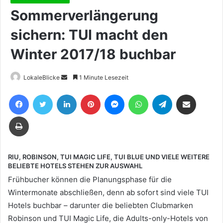
Sommerverlängerung
sichern: TUI macht den
Winter 2017/18 buchbar
Sende
LokaleBlicke
1 Minute Lesezeit
uns
Facebook
Twitter
LinkedIn
Pinterest
Messenger
WhatsApp
Telegram
Teile per E-Mail
eine
E-
Drucken
Mail
RIU, ROBINSON, TUI MAGIC LIFE, TUI BLUE UND VIELE WEITERE
BELIEBTE HOTELS STEHEN ZUR AUSWAHL
Frühbucher können die Planungsphase für die
Wintermonate abschließen, denn ab sofort sind viele TUI
Hotels buchbar – darunter die beliebten Clubmarken
Robinson und TUI Magic Life, die Adults-only-Hotels von