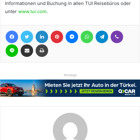
Informationen und Buchung in allen TUI Reisebüros oder
unter
www.tui.com
.
Facebook
Twitter
LinkedIn
Pinterest
Messenger
WhatsApp
Telegram
Viber
Line
Teile per E-Mail
Drucken
Anzeige