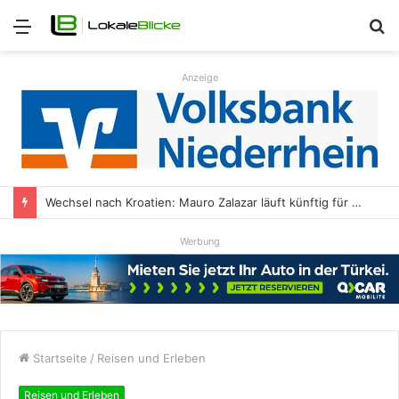
Menü
S
n
Anzeige
Wechsel nach Kroatien: Mauro Zalazar läuft künftig für NK Kustošija Zagreb auf
Werbung
Startseite
/
Reisen und Erleben
Reisen und Erleben