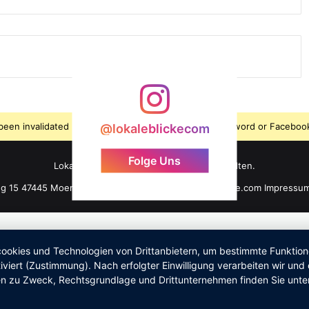
s been invalidated because the user changed their password or Facebook
@lokaleblickecom
Folge Uns
LokaleBlicke ©2026 - Alle Rechte vorbehalten.
ng 15 47445 Moers +49 176 61 101 464 info@lokaleblicke.com
Impressu
okies und Technologien von Drittanbietern, um bestimmte Funktionen 
iviert (Zustimmung). Nach erfolgter Einwilligung verarbeiten wir un
nen zu Zweck, Rechtsgrundlage und Drittunternehmen finden Sie unte