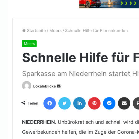
Startseite
/
Moers
/
Schnelle Hilfe für Firmenkunden
Moers
Schnelle Hilfe fü
Sparkasse am Niederrhein startet H
Sende
LokaleBlicke
uns
Facebook
Twitter
LinkedIn
Pinterest
Messenger
Teile per E-Mail
eine
Teilen
E-
Mail
NIEDERRHEIN.
Unbürokratisch und schnell wird d
Gewerbekunden helfen, die im Zuge der Corona-Kri