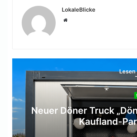
LokaleBlicke
Webseite
Lesen 
 eröffnet auf dem
Moer
 Moers