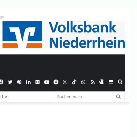
ige
Facebook
Twitter
Pinterest
LinkedIn
Flickr
YouTube
Reddit
Instagram
TikTok
WhatsApp
RSS
Anmelden
Sidebar
Suche
Suchen
tfort
nach
nach