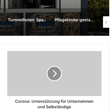
Tummelferien: Sparkasse am Niederrhein überreicht 1.000-Euro-Spende
Pflegekinder gestalten mit Graffiti-Kunst neue Räume im Pflegekinderdienst
SPD Moers ehrt langjährige Mitglieder
Corona: Unterstützung für Unternehmen
und Selbständige