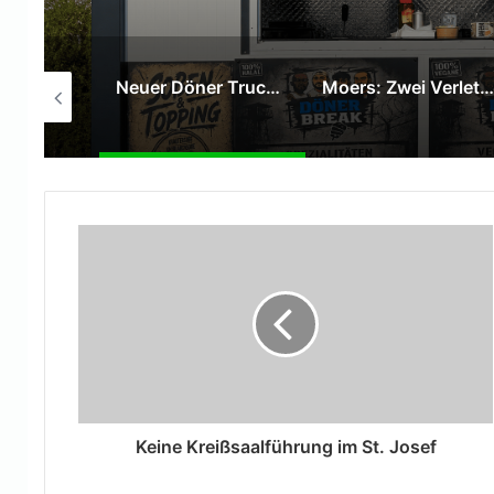
Neuer Döner Truck „DönerBreak“ eröffnet auf dem Kaufland-Parkplatz in Moers
Moers: Zwei Verletzte bei Verkehrsunfall auf der Venloer Straße
Keine Kreißsaalführung im St. Josef