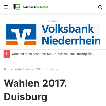
Menü
S
n
Anzeige
Wechsel nach Kroatien: Mauro Zalazar läuft künftig für NK Kustošija Zagreb auf
Startseite
/
Wahlen 2017. Duisburg
Wahlen 2017.
Duisburg
Der neue Bücherbus ist da