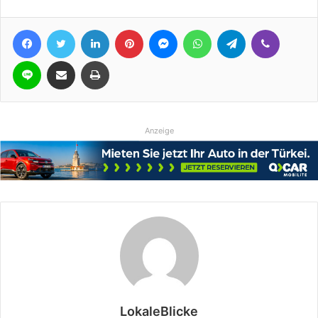
Facebook
Twitter
LinkedIn
Pinterest
Messenger
WhatsApp
Telegram
Viber
Line
Teile per E-Mail
Drucken
Anzeige
LokaleBlicke