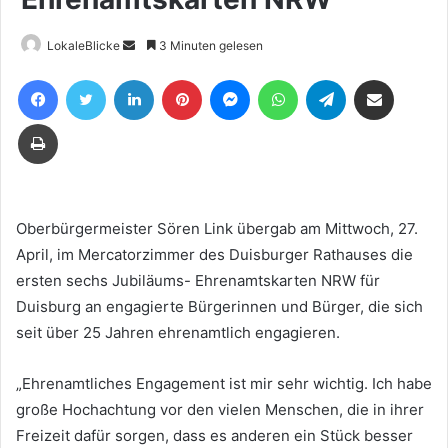
Sende
LokaleBlicke
3 Minuten gelesen
uns
Facebook
Twitter
LinkedIn
Pinterest
Messenger
WhatsApp
Telegram
Teile per E-Mail
eine
E-
Drucken
Mail
Oberbürgermeister Sören Link übergab am Mittwoch, 27.
April, im Mercatorzimmer des Duisburger Rathauses die
ersten sechs Jubiläums- Ehrenamtskarten NRW für
Duisburg an engagierte Bürgerinnen und Bürger, die sich
seit über 25 Jahren ehrenamtlich engagieren.
„Ehrenamtliches Engagement ist mir sehr wichtig. Ich habe
große Hochachtung vor den vielen Menschen, die in ihrer
Freizeit dafür sorgen, dass es anderen ein Stück besser