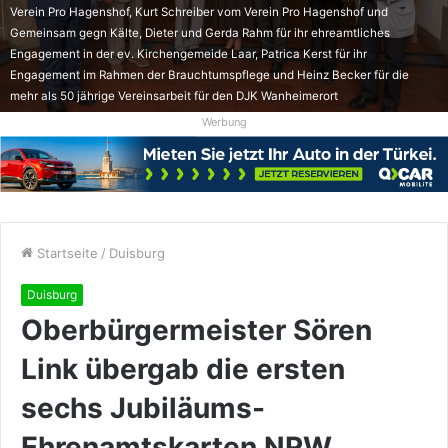
Verein Pro Hagenshof, Kurt Schreiber vom Verein Pro Hagenshof und
Gemeinsam gegn Kälte, Dieter und Gerda Rahm für ihr ehreamtliches
Engagement in der ev. Kirchengemeide Laar, Patrica Kerst für ihr
Engagement im Rahmen der Brauchtumspflege und Heinz Becker für die
mehr als 50 jährige Vereinsarbeit für den DJK Wanheimerort
Werbung
Startseite
/
Duisburg
Duisburg
Oberbürgermeister Sören
Link übergab die ersten
sechs Jubiläums-
Ehrenamtskarten NRW